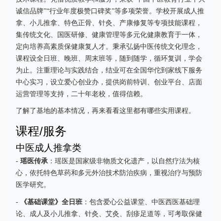
诚信品牌”“行业年度极赞口碑奖”等多项荣誉。学校开展成人推
拿、小儿推拿、特色正骨、针灸、产康修复等专项技能课程，
集传统文化、国医研修、健康管理等多元化健康教育于一体，
定向培养高素质保健康复人才。秉承弘扬中医传统文化理念，
课程设全日班、晚班、周末班等，随到随学，循环复训，学会
为止。注重理论与实践结合，结业可在全国华佗到家线下服务
中心实习，设立爱心创业办，提供岗前特训、创业平台、店面
运营管理等支持，二十年老校，值得信赖。
了解了基地的基本情况，再来看看这里都有哪些实用课程。
课程/服务
中医成人推拿类
瑶医传承
-
：瑶医是国家级非物质文化遗产，以自然疗法为核
心，依托特色草药和多元外治技术防治疾病，重视治疗与预防
医学研究。
《基础课堂》全日班
-
：包含爱心公益课堂、中医西医基础理
论、成人及小儿推拿、针灸、艾灸、刮疹足道等，可考取保健