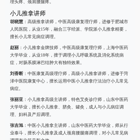
理头疼、颈肩腰腿疼。
小儿推拿讲师
胡晓慧
：高级推拿讲师，中医高级康复理疗师，进修于肥城市
人民医院，从业15年，融合三字经派、学院派小儿推拿精要，
擅长小儿常见病症调理。
赵丽
：小儿推拿金牌技师，中医高级康复理疗师，上海中医药
大学毕业，从业18年，擅于调理小儿呼吸系统及消化系统病
症，对肠系膜淋巴结肿大有独特效果。
刘香断
：中医康复高级理疗师，高级小儿推拿讲师，进修于菏
泽中医院康复中心，擅长运用中医小儿推拿疗法治疗小儿常见
病症。
张丽亚
：小儿推拿高级主讲师，特色艾灸诊疗师，山东中医药
大学毕业，擅长小儿推拿、脐灸、罐灸，成人与小儿病症调
理、妇科及产后调理。
张吉旭
：中医小儿推拿主讲师，山东中医药大学毕业，师从行
业泰斗，擅长小儿推拿及成人颈肩腰腿痛调理，对小儿常见病