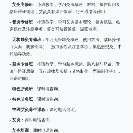
艾灸专修班
-
：小班教学，学习灸法概述、材料、操作应用及
临床辩证调理，艾灸具有温经散寒、行气通络等作用。
督灸专修班
-
：小班教学，学习艾灸基本理论、督灸概述、临
床操作及注意事项，督灸可益肾通督、温阳散寒。
无极罐灸专修班
-
：学习无极罐灸概述、使用方法、临床操作
（头面、胸腹部等）、痧痕诊断及注意事项，集热敷熨灸、中
药油等功效。
脐灸专修班
-
：小班教学，学习脐灸概述、脐八卦与脐诊、舌
诊与辩证思路、五行规律及实操（艾塔制作、面碗制作等），
开课时间3。
特色脐灸班
-
：课时请咨询。
特色艾灸班
-
：课时请咨询。
中医艾灸养生课程
-
：课时电话咨询。
艾灸
-
：课时电话咨询。
艾灸培训
-
：课时电话咨询。