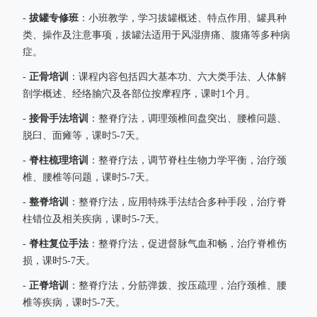
拔罐专修班
-
：小班教学，学习拔罐概述、特点作用、罐具种
类、操作及注意事项，拔罐法适用于风湿痹痛、腹痛等多种病
症。
正骨培训
-
：课程内容包括四大基本功、六大类手法、人体解
剖学概述、经络腧穴及各部位按摩程序，课时1个月。
接骨手法培训
-
：整脊疗法，调理颈椎间盘突出、腰椎问题、
脱臼、面瘫等，课时5-7天。
脊柱梳理培训
-
：整脊疗法，调节脊柱生物力学平衡，治疗颈
椎、腰椎等问题，课时5-7天。
整脊培训
-
：整脊疗法，应用特殊手法结合多种手段，治疗脊
柱错位及相关疾病，课时5-7天。
脊柱复位手法
-
：整脊疗法，促进督脉气血和畅，治疗脊椎伤
损，课时5-7天。
正脊培训
-
：整脊疗法，分筋弹拨、按压疏理，治疗颈椎、腰
椎等疾病，课时5-7天。