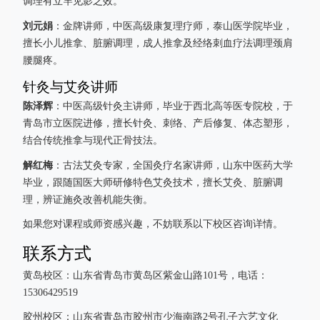
调理有立竿见影之效。
刘元娟
：金牌讲师，中医高级康复理疗师，泰山医学院毕业，
擅长小儿推拿、脏腑调理，成人推拿及经络刺血疗法调理颈肩
腰腿疼。
针灸与艾灸讲师
陈泽辉
：中医高级针灸主讲师，毕业于西北高等医专院校，于
青岛市立医院进修，擅长针灸、刺络、产后修复、体态塑形，
结合传统推拿与现代正骨技法。
解红梅
：古法艾灸专家，全国灸疗名家讲师，山东中医药大学
毕业，跟随国医大师研修特色艾灸技术，擅长艾灸、脏腑调
理，辨证施灸改善机能失衡。
如果您对课程或师资感兴趣，不妨联系以下校区咨询详情。
联系方式
黄岛校区：山东省青岛市黄岛区紫金山路101号，电话：
15306429519
胶州校区：山东省青岛市胶州市少海南路2号孔子六艺文化