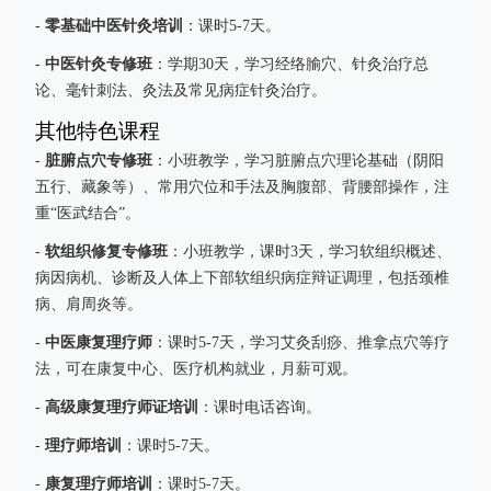
零基础中医针灸培训
-
：课时5-7天。
中医针灸专修班
-
：学期30天，学习经络腧穴、针灸治疗总
论、毫针刺法、灸法及常见病症针灸治疗。
其他特色课程
脏腑点穴专修班
-
：小班教学，学习脏腑点穴理论基础（阴阳
五行、藏象等）、常用穴位和手法及胸腹部、背腰部操作，注
重“医武结合”。
软组织修复专修班
-
：小班教学，课时3天，学习软组织概述、
病因病机、诊断及人体上下部软组织病症辩证调理，包括颈椎
病、肩周炎等。
中医康复理疗师
-
：课时5-7天，学习艾灸刮痧、推拿点穴等疗
法，可在康复中心、医疗机构就业，月薪可观。
高级康复理疗师证培训
-
：课时电话咨询。
理疗师培训
-
：课时5-7天。
康复理疗师培训
-
：课时5-7天。