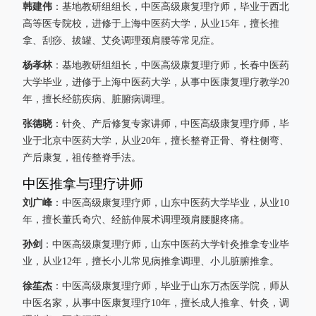
韩建伟
：基地教研组组长，中医高级康复理疗师，毕业于西北
高等医专院校，进修于上海中医药大学，从业15年，擅长推
拿、刮痧、拔罐、艾灸调理颈肩腰等常见症。
杨孝林
：基地教研组组长，中医高级康复理疗师，长春中医药
大学毕业，进修于上海中医药大学，从事中医康复理疗教学20
年，擅长经筋疾病、脏腑病调理。
张德晓
：针灸、产后修复专家讲师，中医高级康复理疗师，毕
业于北京中医药大学，从业20年，擅长整脊正骨、脊柱侧弯、
产后康复，祖传整脊手法。
中医推拿与理疗讲师
刘广峰
：中医高级康复理疗师，山东中医药大学毕业，从业10
年，擅长董氏奇穴、经筋伸展术调理颈肩腰腿疼痛。
孙剑
：中医高级康复理疗师，山东中医药大学针灸推拿专业毕
业，从业12年，擅长小儿常见病推拿调理、小儿脏腑推拿。
徐笙杰
：中医高级康复理疗师，毕业于山东万杰医学院，师从
中医名家，从事中医康复理疗10年，擅长成人推拿、针灸，调