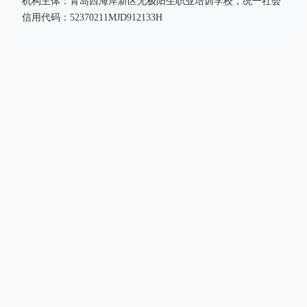
机构主体：青岛西海岸新区无极阳生职业培训学校，统一社会
信用代码：52370211MJD912133H
青岛无极阳生中医推拿培训基地
传承中医，技能成就未来