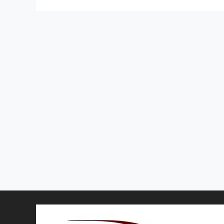
5
山东省青岛市李沧区向阳路116号银座和谐
(青岛店)L1
4001608807

平度校区
6
山东省青岛市平度市
4001608807

即墨校区
7
山东省青岛市即墨区岭海西路32号西南方向1
80米
4001608807

崂山校区
8
山东省青岛市崂山区王哥庄街道
4001608807
