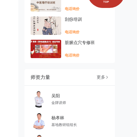
电话询价
刮痧培训
电话询价
脏腑点穴专修班
电话询价
师资力量
更多

吴阳
金牌讲师
杨孝林
基地教研组组长