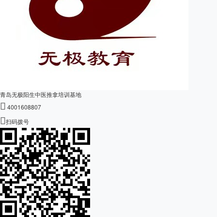
青岛无极阳生中医推拿培训基地

4001608807

扫码拨号