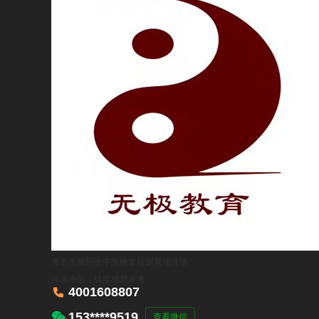
莱西校区
9
山东省青岛市莱西市
4001608807

青岛无极阳生中医推拿培训基地
详情
传承中医，技能成就未来

4001608807

153****9519
查看微信