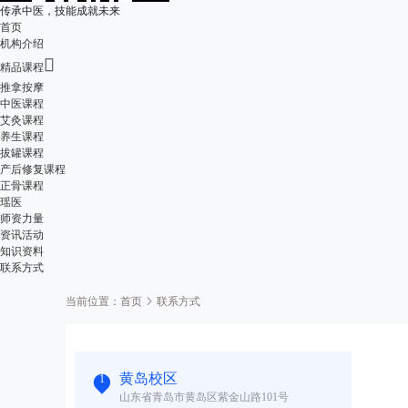
传承中医，技能成就未来
首页
机构介绍

精品课程
推拿按摩
中医课程
艾灸课程
养生课程
拔罐课程
产后修复课程
正骨课程
瑶医
师资力量
资讯活动
知识资料
联系方式
当前位置：
首页
联系方式
黄岛校区
1
山东省青岛市黄岛区紫金山路101号