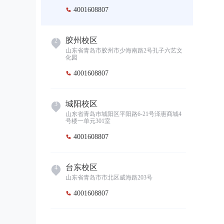
4001608807

胶州校区
2
山东省青岛市胶州市少海南路2号孔子六艺文
化园
4001608807

城阳校区
3
山东省青岛市城阳区平阳路6-21号泽惠商城4
号楼一单元301室
4001608807

台东校区
4
山东省青岛市市北区威海路203号
4001608807

李村校区