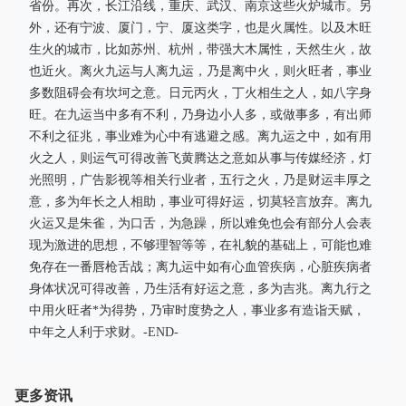
省份。再次，长江沿线，重庆、武汉、南京这些火炉城市。另
外，还有宁波、厦门，宁、厦这类字，也是火属性。以及木旺
生火的城市，比如苏州、杭州，带强大木属性，天然生火，故
也近火。离火九运与人离九运，乃是离中火，则火旺者，事业
多数阻碍会有坎坷之意。日元丙火，丁火相生之人，如八字身
旺。在九运当中多有不利，乃身边小人多，或做事多，有出师
不利之征兆，事业难为心中有逃避之感。离九运之中，如有用
火之人，则运气可得改善飞黄腾达之意如从事与传媒经济，灯
光照明，广告影视等相关行业者，五行之火，乃是财运丰厚之
意，多为年长之人相助，事业可得好运，切莫轻言放弃。离九
火运又是朱雀，为口舌，为急躁，所以难免也会有部分人会表
现为激进的思想，不够理智等等，在礼貌的基础上，可能也难
免存在一番唇枪舌战；离九运中如有心血管疾病，心脏疾病者
身体状况可得改善，乃生活有好运之意，多为吉兆。离九行之
中用火旺者*为得势，乃审时度势之人，事业多有造诣天赋，
中年之人利于求财。-END-
更多资讯