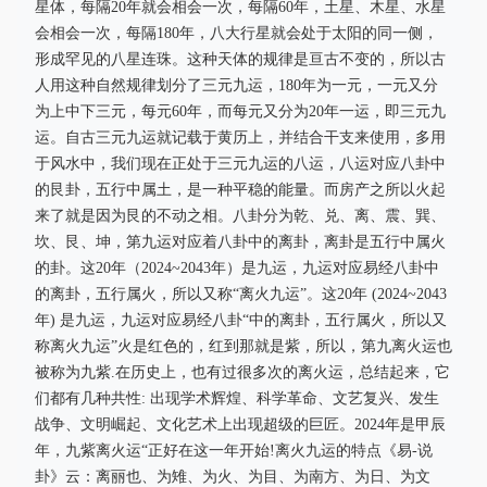
星体，每隔20年就会相会一次，每隔60年，土星、木星、水星
会相会一次，每隔180年，八大行星就会处于太阳的同一侧，
形成罕见的八星连珠。这种天体的规律是亘古不变的，所以古
人用这种自然规律划分了三元九运，180年为一元，一元又分
为上中下三元，每元60年，而每元又分为20年一运，即三元九
运。自古三元九运就记载于黄历上，并结合干支来使用，多用
于风水中，我们现在正处于三元九运的八运，八运对应八卦中
的艮卦，五行中属土，是一种平稳的能量。而房产之所以火起
来了就是因为艮的不动之相。八卦分为乾、兑、离、震、巽、
坎、艮、坤，第九运对应着八卦中的离卦，离卦是五行中属火
的卦。这20年（2024~2043年）是九运，九运对应易经八卦中
的离卦，五行属火，所以又称“离火九运”。这20年 (2024~2043
年) 是九运，九运对应易经八卦“中的离卦，五行属火，所以又
称离火九运”火是红色的，红到那就是紫，所以，第九离火运也
被称为九紫.在历史上，也有过很多次的离火运，总结起来，它
们都有几种共性: 出现学术辉煌、科学革命、文艺复兴、发生
战争、文明崛起、文化艺术上出现超级的巨匠。2024年是甲辰
年，九紫离火运“正好在这一年开始!离火九运的特点《易-说
卦》云：离丽也、为雉、为火、为目、为南方、为日、为文