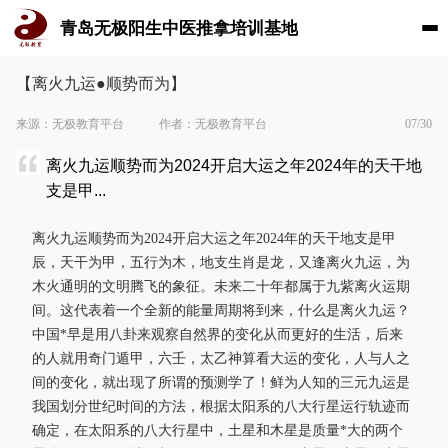
青岛无极阳生中医推拿培训基地
【离火九运●顺势而为】
来源：无极教育平台
作者：无极教育平台
07/30
离火九运顺势而为2024开启大运之年2024年的天干地
支是甲...
离火九运顺势而为2024开启大运之年2024年的天干地支是甲
辰，天干为甲，五行为木，地支生肖是龙，又逢离火九运，为
木火通明的文明腾飞的象征。未来二十年都属于九紫离火运期
间。这代表着一个全新的能量周期将到来，什么是离火九运？
中国*早是用八卦来观察自然界的变化从而更好的生活，后来
的人就用奇门遁甲，六壬，太乙神算看大运的变化，人与人之
间的变化，就出现了所谓的预测学了！鲜为人知的三元九运是
我国划分世纪时间的方法，根据太阳系的八大行星运行轨迹而
确定，在太阳系的八大行星中，土星和木星是质量*大的两个