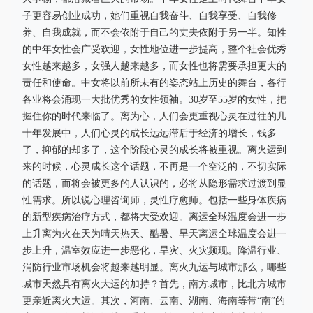
子更容易创业成功，她们重视自我奋斗、自我享受、自我修
养、自我成就，而不会依附于自己的丈夫依附于另一半。知性
的中年女性会广受欢迎，女性地位进一步提高，整个社会优秀
女性越来越多，女强人越来越多，而女性也将需要承担更大的
责任和使命。中女将以前所未有的姿态站上历史的舞台，各行
各业将会涌现一大批优秀的女性领袖。30岁至55岁的女性，把
握住你的时代来临了。离为心，人们会更重视心灵在过往的几
十年发展中，人们心灵的成长远远滞后于经济的增长，钱多
了，抑郁的却多了，这个阶段心灵的成长将被重视。离火运到
来的时候，心灵成长这个话题，不再是一个空泛的，不切实际
的话题，而将会被更多的人认识的，必将从隐形需求过渡到显
性需求。所以说心理咨询师，灵性疗愈师。包括一些身体疾病
的新型疾病治疗方式，都将大受欢迎。离运全球温度会进一步
上升离为火在天为晴天热天、酷暑、旱天离运全球温度会进一
步上升，温室效应进一步恶化，旱灾、火灾频现。降温行业、
消防行业市场机会将越来越明显。离火九运与城市那么，哪些
城市天然具有离火大运的加持？首先，南方城市，比北方城市
更亲近离火大运。其次，河南、云南、湖南、海南等带“南”的