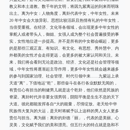
教义和本土道教。数千年的文明，将因九紫离运的到来而明珠
出土。离为中女：人物角度，离卦代表中女，中年女性。未来
20 年中女会大放异彩。思想比较活跃且热情有礼的中年女性，
当倍受重视。在经济、文化等各领域，会出现更多中年女性的
掌舵人或者带头人，御姐、女强人成为整个社会普遍接受的事
实，女性地位进一步提高。并不是所有的中女都会崛起，更多
的是那些三观正直、有知识、有文化、有思想、秀外慧中、内
外都美的女性才会走得更远，会更多的被大家认同和关注。未
来，我们将会看到无论是政治、经济、文化还是社会管理等领
域，中年女性将逐渐起主导作用，更多中年女性就会越来越多
的参与到国家治理、社会管理、时代引领中来……九紫运上承
天道“离”，下借地运“乾”，那些奋斗在各行各业默默无闻的，
有责任心有担当的刚健男儿就是这个乾卦，他们依然是民族的
脊梁。离卦时代并非要女强男弱，阴阳平衡是生生不息的天下
大道。彼此都能发挥各自*大的能量，尽情绽放。老天给中华
民族伟大复兴的大运，是天时将赋予以上这样的男人女人更多
责任与担当。离为丽：离卦的卦德「丽」，代表的是美丽。心
灵美，文化赋予我们的美和漂亮。但五行火的特点就是急和不