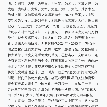
明、为思想、为电、为中女、为甲胄、为戈兵。其於人也，为
大腹，为乾卦。为鳖、为蟹、为蠃、为蚌、为龟。其於木也，
为科上槁。如何理解离火九运离为火：2023对于不少人来说，
变动极为明显。从2024年起，地球进入九紫离火大运。据古籍
记载：“天运离卦，九紫离火，离者，万物皆光明也”。九运对
应周易八卦中的是离卦，五行属火，一切符合离火元素的万物
类相，都会应运而发。很多人的生活也将发生翻天覆地的变
化，迎来人生新阶段。九紫运时代2024年～2043年，*明显的
便是文化产业的大发展，思想、教育、影视传媒、文化传播等
极大繁荣，传统文化重新受到重视，思想当权，文明当权，还
会有更高的科技发明与创造。以南明离火的不灭之光，再配合
壬水之气的冲耀，在华夏神州会诞生出整个人类的精神导师，
将文化火种遍洒全球。这一时期，就是“华夏文明”的伟大复兴
时期，我们的传统文化产品，会更加受到世界的关注和喜爱，
也会有更多人来学习中国文化、学习汉语……在这二十年，由
九运主导的中国必将会成为世界的第一科技大国、第*文化大
国、第*修行大国。近两年开始，国家层面对文化内涵的提
升、对宗教中国化的重视，已经形成了自上而下的一致；大国
兴盛之始，必有文化输出在前。首要的是代表华夏精萃的儒家