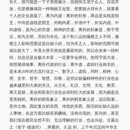
长久，很可能是一下子突然爆火，但很快又泯于众人。百花齐
放，但是都像烟花一样绚丽又短暂。想要能火得长久，就要看
个人的文化底蕴了。离为内虚：离卦的卦形，两边是实线是阳
爻，中间是虚线是阴爻，外刚内柔，外强中干，外实内虚。中
间虚线，是内心的空虚，精神的空虚。离卦的卦象是，附于理
法，则为文明，否则为非也。这个和八运的顽梗之人不同，顽
梗之人影响范围还是比较小的，但为非之人，影响的范围可能
就比较大了，毕竟火势天然就是蔓延性的。所以在未来一段时
间，信息还是会极大丰富，一定要学会辨别。按照宇宙大道，
按照规律做事。离卦代表的行业：离中虚，虚拟行业相关的，
是未来20年的主流行业之一。数字人，虚拟，同时，精神、心
理、玄学、哲学、智慧、宗教，这些比较偏精神性的行业也会
越来越受到大家的关注。火主礼，礼仪、文明、文化、教育。
离又是丽，美业和医美行业也会得到巨大的发展，因为都是负
责美丽的。离卦的财富象义，离卦的财富象义是，远旧取索，
意外之物。因此复古的东西、传统的东西、陈旧的比较久远的
人事物，在这方面比较容易赚钱。没有出现的、新兴的，甚至
我们现在都完全想不到、无法理解的行业，也会兴起。古墓出
土《老子·德道经》，厚重的、久远 的、上千年沉淀的中华文