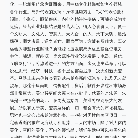
化。一脉相承传承发展而来，用中华文化精髓赋能各个领域、
各个行业。离卦代表的疾病：身体健康方面，“火”代表心脏和
眼睛。心脏病、眼部疾病、内心的精神性疾病，可能会成为常
见病。经营企业归根结底是经营人心。得人心者得天下。做一
个文明人、文化人、智慧人、天人合一的人。天下大势，浩浩
荡荡，顺之者昌，逆之者亡。顺势而为，方能有所作为。离火
运会为哪些行业赋能？新能源飞速发展离火运直接促使电力、
电信、能源、新能源，等火属性行业飞速发展，电器、通信、
互联网行业，将渗透进生活的方方面面。离火也主革命，可以
说在思想、经济、科技，各个层面都会迎来一次大创新大变
革。马路上未来你将会看到越来越多新能源汽车，以及无人驾
驶车。那这个里面呢，销售配件，售后，软件开发这种市场必
然非常巨大。美业将更红火离火在八卦里，代表的是朱雀，朱
雀是一种漂亮的鸟儿，在离火运始终，美业将得到极大的发
展。所以有关于美、变美这样的一切，都会有大的市场机遇。
男性也一定会越来越注意外表。一些针对男性的美容项目，一
定会逐渐的被市场所认可和追捧。巨大的市场，除了对人体的
美化，空间的美化，室内的装饰品，我们生活中可以被美化的
人事物，都潜藏着巨大的市场。中年女性走上时代舞台中年女