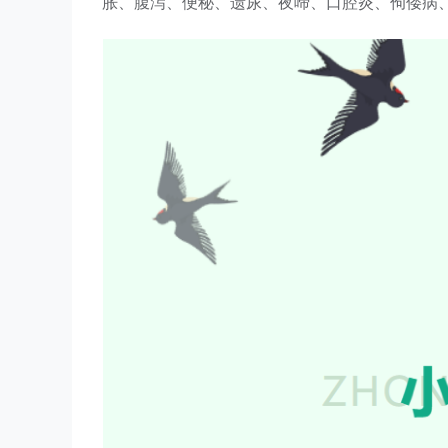
胀、腹泻、便秘、遗尿、夜啼、口腔炎、佝偻病