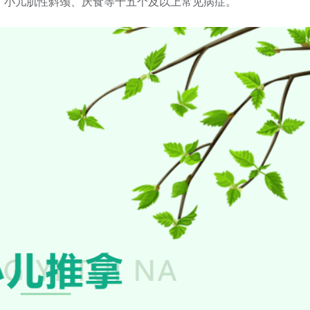
、小儿肌性斜颈、厌食等十五个及以上常见病症。