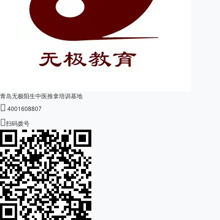
青岛无极阳生中医推拿培训基地

4001608807

扫码拨号