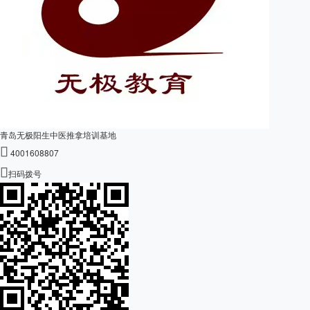
青岛无极阳生中医推拿培训基地

4001608807

扫码拨号