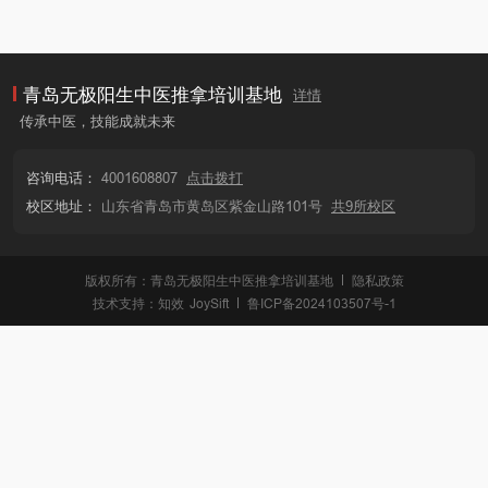
青岛无极阳生中医推拿培训基地
详情
传承中医，技能成就未来
咨询电话：
4001608807
点击拨打
校区地址：
山东省青岛市黄岛区紫金山路101号
共9所校区
版权所有：青岛无极阳生中医推拿培训基地
隐私政策
技术支持：
知效
JoySift
鲁ICP备2024103507号-1