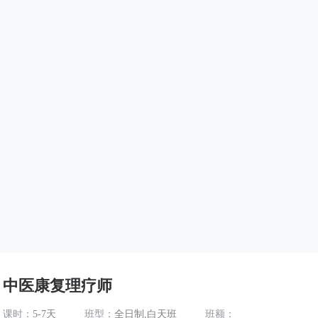
中医康复理疗师
课时：
5-7天
班型：
全日制,白天班
班额：