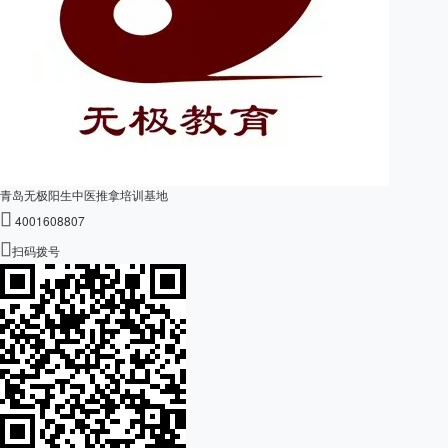
青岛无极阳生中医推拿培训基地

4001608807

扫码拨号