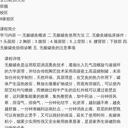
班额
校区
9家校区
课程简介
学习内容 一.无极罐灸概述 二.无极罐灸使用方法 三..无极灸罐临床操作：
1.头面部；2.胸部；3.腹部；4.颈肩部；5.上背部；6. 腰肾部；下肢部 四.
无极罐灸痧痕诊断 五. 无极罐灸的注意事项
课程详情
无极罐灸是运用双层涡流熏灸技术，遵循出入孔气流螺旋匀速循环
的力学原理，并结合传统陶艺技术采用高级瓷土高温烧制罐，未添
加任何化学制剂，天然环保。其原理是，在艾灸的热力作用下，罐
体产生温热效应，释放出微量矿物成分，而底有排烟孔，可以使内
部艾柱均匀燃烧，而燃烧过程中产生的近红外线可以通过瓷壁反
射，达到聚集能量的效果，集热敷熨灸，加中药油，一分钟排风
寒，排湿气，排病气，一分钟化结节，化淤滞，越刮越不疼，越灸
越舒服，一分钟准确到达病灶点，一分钟消炎止痛。双层的杯壁既
可以有效防止烫手，又可以很好的保温，延长了使用时间，灸罐体
积小，烟雾少实用性强又安全耐用效果显著，是居家养生保健防病
治病的必备。