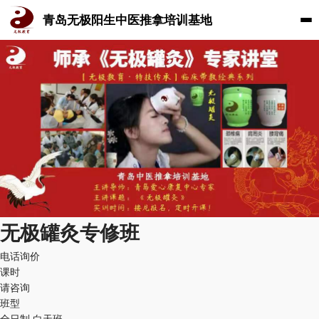
青岛无极阳生中医推拿培训基地
无极罐灸专修班
电话询价
课时
请咨询
班型
全日制,白天班