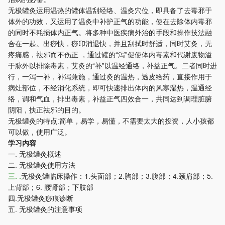
无极罐灸运用温热的罐体温刮经络、温灸穴位，即具备了去毒邪于
体外的功效，又运用了温灸中补护正气的功能，使在去除体内毒邪
的同时不耗损体内正气。将多种中医疾病外治的手段和操作技法融
合在一起。出痧快，痧印消退快，并且刮拭时舒适，同时艾灸，无
疼痛感，祛邪而不伤正 ，通过罐的“泻”促使体内毒素和代谢废物溢
于脉外以排除毒素，艾灸的“补”以温经通络，补益正气。二者同时进
行，一泻一补，补泻兼施，通过灸的温热，透皮给药，直接作用于
病灶部位，不经消化系统，即可快速排出体内的风寒湿热，温通经
络，调和气血，排出毒素，补益正气四效合一，共同达到调理脏腑
阴阳，扶正祛邪的目的。
无极罐灸的特点:简单，易学，易懂，不需要太大的投资，人小孩都
可以做，使用广泛。
学习内容
一. 无极罐灸概述
二. 无极罐灸使用方法
三. .
无极灸罐临床操作：1.头面部；2.胸部；3.腹部；4.颈肩部；5.
上背部；6. 腰肾部；下肢部
四.无极罐灸痧痕诊断
五. 无极罐灸的注意事项