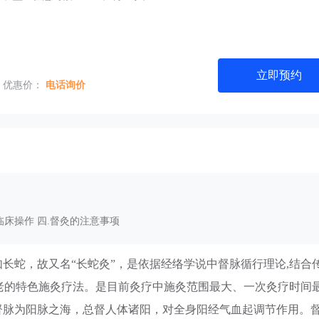
立即预约
优惠价：
电话询价
临床操作 四.督灸的注意事项
如长蛇，故又名“长蛇灸”，是依据经络学说中督脉循行理论,结合
老的特色施灸疗法。是目前灸疗中施灸范围最大、一次灸疗时间
督脉为阳脉之海，总督人体诸阳，对全身阳经气血起调节作用。