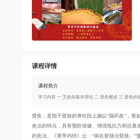
课程详情
课程简介
学习内容 一.艾灸的基本理论 二.督灸概述 三.督灸的
督灸，是指于督脉的脊柱段上施以“隔药灸”，形
灸法的特点，具有预防保健、增强抵抗力和抗衰
的灸法。《黄帝内经》云：“病在督脉治督脉。”