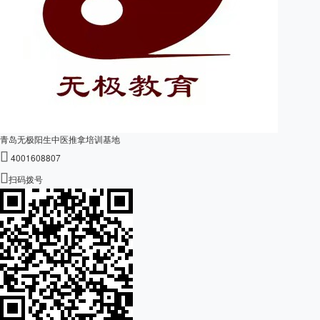
青岛无极阳生中医推拿培训基地

4001608807

扫码拨号