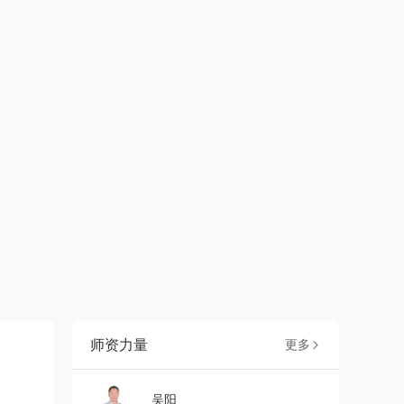
师资力量
更多

吴阳