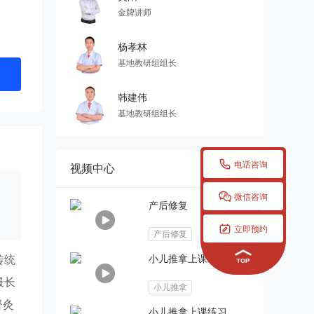
金牌讲师
杨孝林
基地教研组组长
韩建伟
基地教研组组长

电话咨询
视频中心

微信咨询
产后修复

立即预约
产后修复
传统
小儿推拿上课练习
最长
小儿推拿
督灸
小儿推拿上课练习