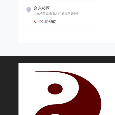
台东校区
4
山东省青岛市市北区威海路203号
4001608807

李村校区
5
山东省青岛市李沧区向阳路116号银座和谐
(青岛店)L1
4001608807

平度校区
6
山东省青岛市平度市
4001608807

即墨校区
7
山东省青岛市即墨区岭海西路32号西南方向1
80米