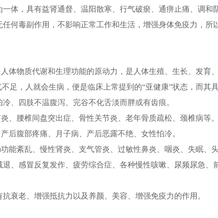
为一体，具有益肾通督、温阳散寒、行气破瘀、通痹止痛、调和
无任何毒副作用，不影响正常工作和生活，增强身体免疫力，所
是人体物质代谢和生理功能的原动力，是人体生殖、生长、发育
气不足，人就会生病，便是临床上常提到的“亚健康”状态，而其
怕冷、四肢不温腹泻、完谷不化舌淡而胖或有齿痕。
节炎、腰椎间盘突出症、骨性关节炎、老年骨质疏松、颈椎病等
、产后腹部疼痛、月子病、产后恶露不绝、女性怕冷。
肠功能紊乱、慢性肾炎、支气管炎、过敏性鼻炎、咽炎、失眠、
减退、感冒反复发作、疲劳综合症、各种慢性咳嗽、尿频尿急、
有抗衰老、增强抵抗力以及养颜、美容、增强免疫力的作用。