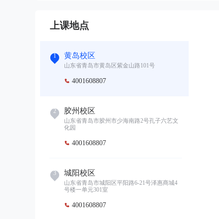
上课地点
黄岛校区
1
山东省青岛市黄岛区紫金山路101号
4001608807

胶州校区
2
山东省青岛市胶州市少海南路2号孔子六艺文
化园
4001608807

城阳校区
3
山东省青岛市城阳区平阳路6-21号泽惠商城4
号楼一单元301室
4001608807
