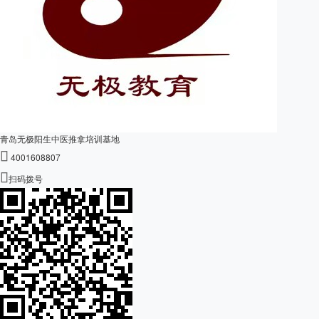
青岛无极阳生中医推拿培训基地

4001608807

扫码拨号