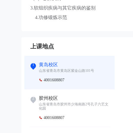
3.软组织疾病与其它疾病的鉴别
4.功修锻炼示范
上课地点
黄岛校区
1
山东省青岛市黄岛区紫金山路101号
4001608807

胶州校区
2
山东省青岛市胶州市少海南路2号孔子六艺文
化园
4001608807
