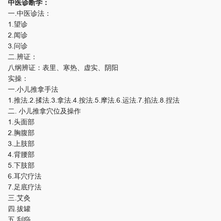
中医诊断学：
一.中医诊法：
1.望诊
2.闻诊
3.问诊
二.辨证：
八纲辨证：表里、寒热、虚实、阴阳
实操：
一.小儿推拿手法
1.推法.2.揉法.3.拿法.4.按法.5.摩法.6.运法.7.掐法.8.捏法
二. 小儿推拿穴位及操作
1.头面部
2.胸腹部
3.上肢部
4.背腰部
5.下肢部
6.耳穴疗法
7.足底疗法
三.艾灸
四.拔罐
五.刮痧