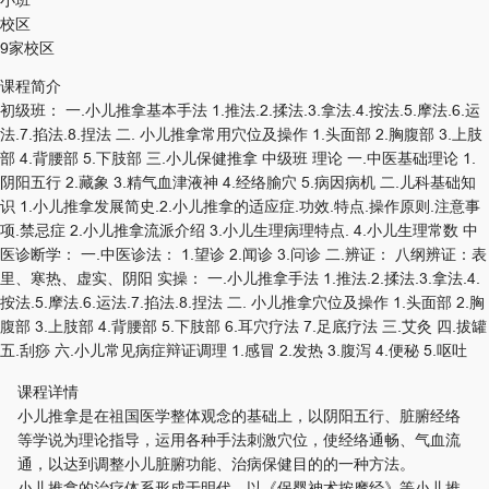
校区
9家校区
课程简介
初级班： 一.小儿推拿基本手法 1.推法.2.揉法.3.拿法.4.按法.5.摩法.6.运
法.7.掐法.8.捏法 二. 小儿推拿常用穴位及操作 1.头面部 2.胸腹部 3.上肢
部 4.背腰部 5.下肢部 三.小儿保健推拿 中级班 理论 一.中医基础理论 1.
阴阳五行 2.藏象 3.精气血津液神 4.经络腧穴 5.病因病机 二.儿科基础知
识 1.小儿推拿发展简史.2.小儿推拿的适应症.功效.特点.操作原则.注意事
项.禁忌症 2.小儿推拿流派介绍 3.小儿生理病理特点. 4.小儿生理常数 中
医诊断学： 一.中医诊法： 1.望诊 2.闻诊 3.问诊 二.辨证： 八纲辨证：表
里、寒热、虚实、阴阳 实操： 一.小儿推拿手法 1.推法.2.揉法.3.拿法.4.
按法.5.摩法.6.运法.7.掐法.8.捏法 二. 小儿推拿穴位及操作 1.头面部 2.胸
腹部 3.上肢部 4.背腰部 5.下肢部 6.耳穴疗法 7.足底疗法 三.艾灸 四.拔罐
五.刮痧 六.小儿常见病症辩证调理 1.感冒 2.发热 3.腹泻 4.便秘 5.呕吐
课程详情
小儿推拿是在祖国医学整体观念的基础上，以阴阳五行、脏腑经络
等学说为理论指导，运用各种手法刺激穴位，使经络通畅、气血流
通，以达到调整小儿脏腑功能、治病保健目的的一种方法。
小儿推拿的治疗体系形成于明代，以《保婴神术按摩经》等小儿推