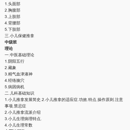
1.头面部
2.胸腹部
3.上肢部
4.背腰部
5.下肢部
三.小儿保健推拿
中级班
理论
一.中医基础理论
1.阴阳五行
2.藏象
3.精气血津液神
4.经络腧穴
5.病因病机
二.儿科基础知识
1.小儿推拿发展简史.2.小儿推拿的适应症.功效.特点.操作原则.注意
事项.禁忌症
2.小儿推拿流派介绍
3.小儿生理病理特点.
4.小儿生理常数