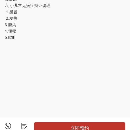
六.小儿常见病症辩证调理
1.感冒
2.发热
3.腹泻
4.便秘
5.呕吐
立即预约