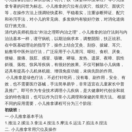
拿专著的问世为标志。小儿推拿的穴位有点状穴、线状穴、面状穴
等，在操作方法上强调轻快柔和、平稳着实，注重诊断辩证、配穴
和补泻手法，对小儿的常见病、多发病均有较好疗效，对消化道病
症疗效尤佳。
清代的吴师机指出“外治之理即内治之理”，小儿推拿的治疗法则与内
治法基本一样，谨守病机，以期治病求本，调整阴阳，扶正祛邪。
在中医基础理论的指导下，操作上结合艾灸、刮痧、拔罐、耳穴、
贴敷等中医外治疗法，广泛应用于小儿泄泻、呕吐、食积、厌食、
便秘、腹痛、脱肛、感冒、咳嗽、哮喘、发热、遗尿、夜啼、肌性
斜颈、落枕、惊风等疾病，有很好的效果。不仅可解除小儿病痛，
还具有提高小儿机体机能、增强免疫功能，未病先防的作用。
小儿推拿是绿色疗法，不必打针吃药，没有毒、副作用，安全、有
效，也不需要医疗器械，手法简单易学，非常适宜在儿童家长中普
及推广。即可作为专业技术调理小儿疾病，是大健康时代创业和就
业的特色项目，也可以作为日常小儿调理和保健的常用方法。 根据
不同的应用需要，小儿推拿课程可分为三个阶段:
初级班：
一.小儿推拿基本手法
1.推法.2.揉法.3.拿法.4.按法.5.摩法.6.运法.7.掐法.8.捏法
二. 小儿推拿常用穴位及操作