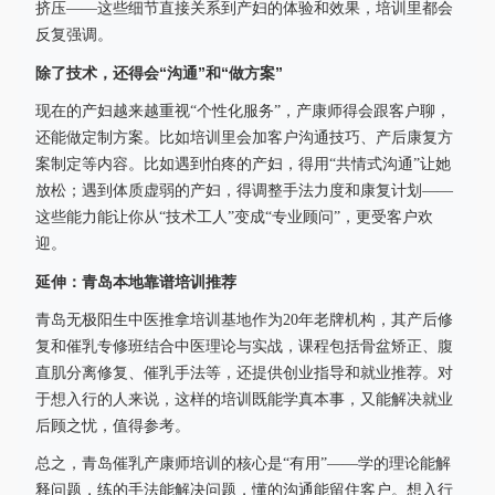
挤压——这些细节直接关系到产妇的体验和效果，培训里都会
反复强调。
除了技术，还得会“沟通”和“做方案”
现在的产妇越来越重视“个性化服务”，产康师得会跟客户聊，
还能做定制方案。比如培训里会加客户沟通技巧、产后康复方
案制定等内容。比如遇到怕疼的产妇，得用“共情式沟通”让她
放松；遇到体质虚弱的产妇，得调整手法力度和康复计划——
这些能力能让你从“技术工人”变成“专业顾问”，更受客户欢
迎。
延伸：青岛本地靠谱培训推荐
青岛无极阳生中医推拿培训基地作为20年老牌机构，其产后修
复和催乳专修班结合中医理论与实战，课程包括骨盆矫正、腹
直肌分离修复、催乳手法等，还提供创业指导和就业推荐。对
于想入行的人来说，这样的培训既能学真本事，又能解决就业
后顾之忧，值得参考。
总之，青岛催乳产康师培训的核心是“有用”——学的理论能解
释问题，练的手法能解决问题，懂的沟通能留住客户。想入行