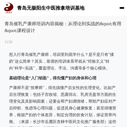
青岛无极阳生中医推拿培训基地
青岛催乳产康师培训内容揭秘：从理论到实战的&quot;有用
&quot;课程设计
11/26
想入行青岛催乳产康师，培训里到底学什么？是不是只有“揉
奶”这么简单？其实，靠谱的培训体系早就从“经验主义”转
向“科学+实战”，覆盖理论、手法、沟通等多个核心模块。
基础理论是“入门钥匙”，得先懂产妇的身体和心理
产康师不是“按摩师”，得先搞懂产后女性的生理变化。比如产
后生理恢复：包括子宫收缩、恶露排出、乳房充盈等方面的生
理变化及其影响因素；还要会帮产妇调情绪，帮助产妇应对产
后抑郁、焦虑等心理问题，促进其身心健康恢复；甚至得懂营
养，根据产妇的个体差异，制定合理的饮食计划，保证营养均
衡。（来源：长沙市岳麓区杏林中医药文化推广服务部）这些