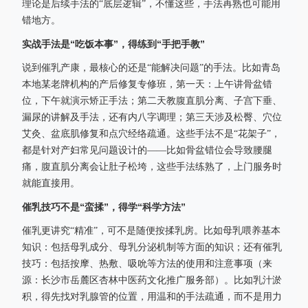
理论是后续手法的“底层逻辑”，不懂这些，手法再熟也可能用
错地方。
实战手法是“吃饭本事”，得练到“手把手教”
说到催乳产康，最核心的还是“能解决问题”的手法。比如青岛
本地某老牌机构的产后修复专修班，第一天：上午讲骨盆错
位，下午就演示矫正手法；第二天教腹直肌分离、子宫下垂、
漏尿的讲解及手法，还有内八字调理；第三天涉及松臀、穴位
艾灸、盆底肌修复和点穴经络疏通。这些手法不是“花架子”，
都是针对产妇常见问题设计的——比如骨盆错位会导致腰腿
痛，腹直肌分离会让肚子松垮，这些手法练熟了，上门服务时
就能直接用。
催乳技巧不是“蛮揉”，得学“科学方法”
催乳更讲究“精准”，可不是随便按揉乳房。比如母乳喂养基本
知识：包括母乳成分、母乳分泌机制等方面的知识；还有催乳
技巧：包括按摩、热敷、吸吮等方法的使用和注意事项（来
源：长沙市岳麓区杏林中医药文化推广服务部）。比如乳汁淤
积，得先找对乳腺管的位置，用温和的手法疏通，而不是用力