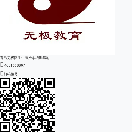
青岛无极阳生中医推拿培训基地

4001608807

扫码拨号