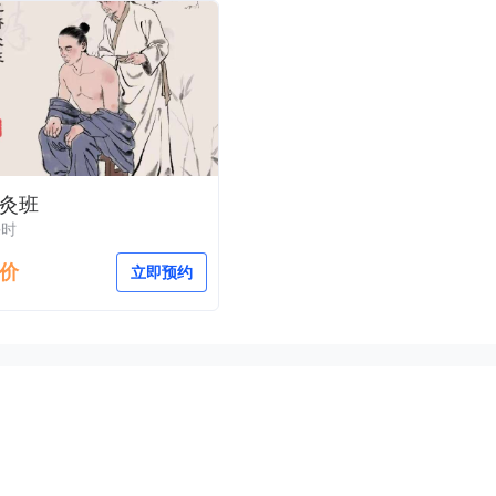
灸班
课时
价
立即预约