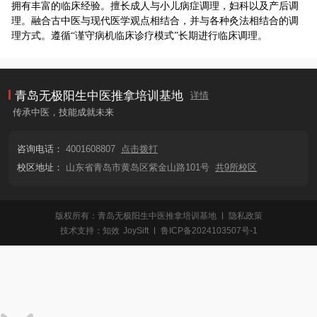
拥有丰富的临床经验。擅长成人与小儿病症调理，妇科以及产后调
理。融合古中医与现代医学观点相结合，并与各种灸法相结合的调
理方式。遵循
“谨守病机临床诊疗模式”长期进行临床调理。
青岛无极阳生中医推拿培训基地
详情
传承中医，技能成就未来
咨询电话：
4001608807
点击拨打
校区地址：
山东省青岛市黄岛区紫金山路101号
共9所校区
版权所有：青岛无极阳生中医推拿培训基地
隐私政策
技术支持：
知效
JoySift
鲁ICP备2024103507号-1