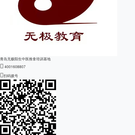
青岛无极阳生中医推拿培训基地

4001608807

扫码拨号