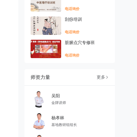
电话询价
刮痧培训
电话询价
脏腑点穴专修班
电话询价
师资力量
更多

吴阳
金牌讲师
杨孝林
基地教研组组长