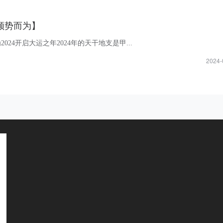
顺势而为】
024开启大运之年2024年的天干地支是甲...
2024-