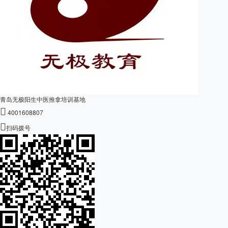
青岛无极阳生中医推拿培训基地

4001608807

扫码拨号