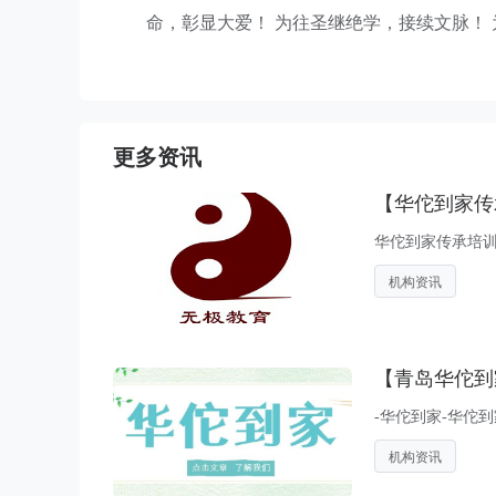
命，彰显大爱！ 为往圣继绝学，接续文脉！
更多资讯
【华佗到家传
华佗到家传承培训
机构资讯
【青岛华佗到
-华佗到家-华佗
机构资讯