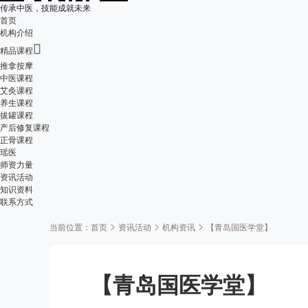
传承中医，技能成就未来
首页
机构介绍

精品课程
推拿按摩
中医课程
艾灸课程
养生课程
拔罐课程
产后修复课程
正骨课程
瑶医
师资力量
资讯活动
知识资料
联系方式
当前位置：
首页
资讯活动
机构资讯
【青岛国医学堂】
【青岛国医学堂】