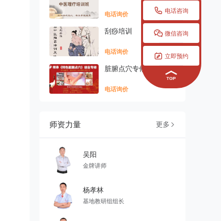

电话咨询
电话询价
刮痧培训

微信咨询
电话询价

立即预约
脏腑点穴专修班
电话询价
师资力量
更多

吴阳
金牌讲师
杨孝林
基地教研组组长