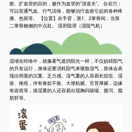
瘀、扩血管的目的，被作为血管的“清道夫”。 合谷穴：
可以宣通气血、行气活络，能够治疗血瘀引起的各种疼
痛、色斑等。 【位置】在手背，第1、2掌骨间，当第
二掌骨桡侧的中点处。 湿邪阻滞（湿阻气机）
湿堵在经络中，就像雾气遮挡阳光一样，不仅妨碍阳气
的升发运行，身体还要消耗阳气来驱散湿气，肢体会表
现出明显的沉重、乏力感。湿气重的人容易长痘痘、湿
疹、痤疮，伴有食欲不振、大便粘腻、舌苔厚腻，边缘
有齿痕等，痰湿重的人还容易出现胸闷咳喘、腹泻、脂
肪肝等。