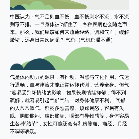
中医认为：气不足则血不畅，血不畅则水不流，水不流
则毒不排。一旦身体被“堵”住了，各种疾病也会随之而
来。那么，我们应该如何来疏通经络、调和气血、缓解
淤堵，远离日常疾病呢？ 气郁（气机郁滞不通）
气是体内动力的源泉，有推动、温煦与气化作用。气运
行通畅，血与津液才能正常运转代谢，营养全身。但气
*容易受到坏情绪的影响，如果长期情绪抑郁，得不到
疏解，就容易引起气郁气结，对身体健康不利。 气郁
的人常常叹气、郁闷多愁善感、烦躁易怒，容易有失
眠、胸胁胀闷、腹部胀满、咽部有异物感等，身体容易
生各种“结节”，女性可能还会有乳房胀痛、痛经、月经
不调等表现。