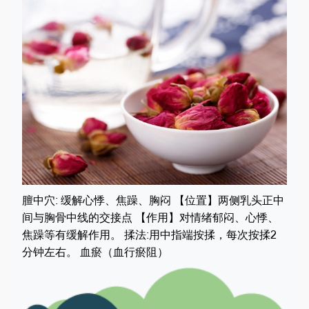
膻中穴: 缓解心悸、焦躁、胸闷 【位置】两侧乳头正中
间与胸骨中线的交接点 【作用】对情绪郁闷、心悸、
焦躁等有缓解作用。 揉法:用中指端按揉，每次按揉2
分钟左右。 血瘀（血行瘀阻）