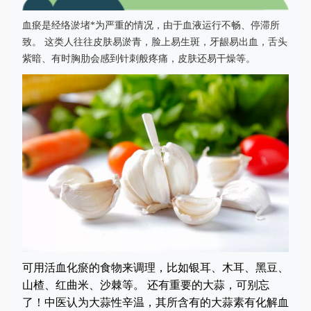
血瘀是经络淤堵*为严重的情况，由于血液运行不畅、停滞所
致。 这类人往往皮肤易淤青，脸上易生斑，牙龈易出血，舌头
紫暗、有时胸肋会感到针刺般疼痛，皮肤还易干燥等。
可用活血化瘀的食物来调理，比如银耳、木耳、黑豆、
山楂、红曲米、沙棘等。 还有重要的大蒜，可别忘
了！中医认为大蒜性辛温，其所含有的大蒜素有化解血