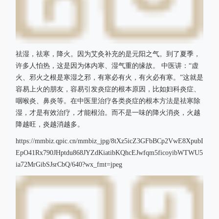
祛湿，祛寒，降火。因为艾灸补充的是元阳之气。到了夏季，
许多人怕热，这是因为体内寒、湿气重的缘故。 中医讲：“虚
火、邪火之根是寒湿之邪，有寒必有火，有火必有寒。”这就是
容易上火的朋友，容易引发炎症的根本原因，比如妇科炎症、
咽喉炎、鼻炎等。在中医里治疗各类炎症的根本方法是祛寒除
湿，才是有效治疗，才能根治。而不是一味的降火消炎，火越
降越旺，炎越消越多。
https://mmbiz.qpic.cn/mmbiz_jpg/8tXz5icZ3GFbBCp2VwE8XpubI
EpO41Rx790JHptdu868JYZdKiatibKQhcEJwfqm5ficoyibWTWU5
ia72MrGibSJsrCbQ/640?wx_fmt=jpeg