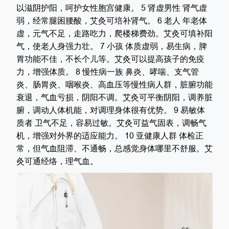
以滋阴护阳，呵护女性胞宫健康。 5 肾虚男性 肾气虚
弱，经常腿困腰酸，艾灸可培补肾气。 6 老人 年老体
虚，元气不足，走路吃力，爬楼梯费劲。艾灸可填补阳
气，使老人身强力壮。 7 小孩 体质虚弱，易生病，脾
胃功能不佳，不长个儿等。艾灸可以提高孩子的免疫
力，增强体质。 8 慢性病一族 鼻炎、哮喘、支气管
炎、肠胃炎、咽喉炎、高血压等慢性病人群，脏腑功能
衰退，气血亏损，阴阳不调。艾灸可平衡阴阳，调养脏
腑，调动人体机能，对调理身体很有优势。 9 易敏体
质者 卫气不足，容易过敏。艾灸可益气固表，调畅气
机，增强对外界的适应能力。 10 亚健康人群 体检正
常，但气血阻滞、不通畅，总感觉身体哪里不舒服。艾
灸可通经络，理气血。