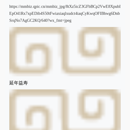
https://mmbiz.qpic.cn/mmbiz_jpg/8tXz5icZ3GFbBCp2VwE8XpubI
EpO41Rx7xpEDib4S50tFwiaxiaqlxudct4iaqCyKwqOFIBhwg6Dnb
SrqNo7AgGC2KQ/640?wx_fmt=jpeg
延年益寿