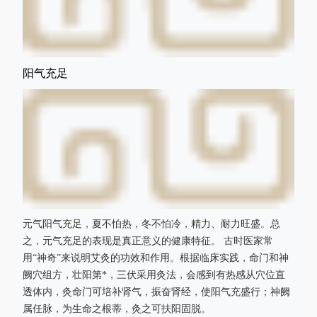
阳气充足
元气阳气充足，夏不怕热，冬不怕冷，精力、耐力旺盛。总
之，元气充足的表现是真正意义的健康特征。 古时医家常
用“神奇”来说明艾灸的功效和作用。根据临床实践，命门和神
阙穴组方，壮阳第*，三伏采用灸法，会感到有热感从穴位直
透体内，灸命门可培补肾气，振奋肾经，使阳气充盛行；神阙
属任脉，为生命之根蒂，灸之可扶阳固脱。