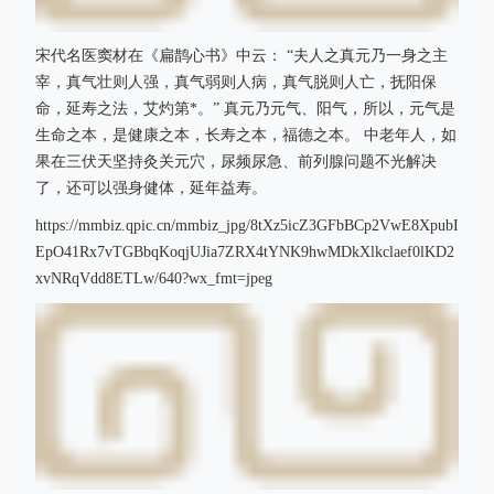
宋代名医窦材在《扁鹊心书》中云： “夫人之真元乃一身之主
宰，真气壮则人强，真气弱则人病，真气脱则人亡，抚阳保
命，延寿之法，艾灼第*。” 真元乃元气、阳气，所以，元气是
生命之本，是健康之本，长寿之本，福德之本。 中老年人，如
果在三伏天坚持灸关元穴，尿频尿急、前列腺问题不光解决
了，还可以强身健体，延年益寿。
https://mmbiz.qpic.cn/mmbiz_jpg/8tXz5icZ3GFbBCp2VwE8XpubI
EpO41Rx7vTGBbqKoqjUJia7ZRX4tYNK9hwMDkXlkclaef0lKD2
xvNRqVdd8ETLw/640?wx_fmt=jpeg