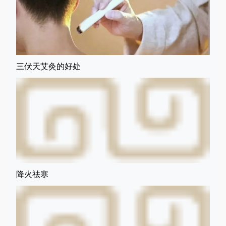
三伏天艾灸的好处
降火祛寒