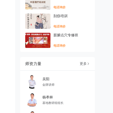
电话询价
刮痧培训
电话询价
脏腑点穴专修班
电话询价
师资力量
更多

吴阳
金牌讲师
杨孝林
基地教研组组长