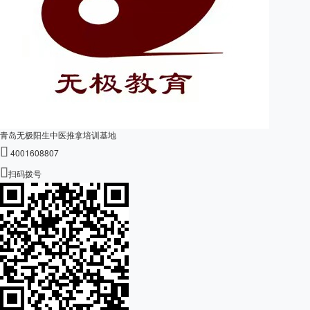
青岛无极阳生中医推拿培训基地

4001608807

扫码拨号