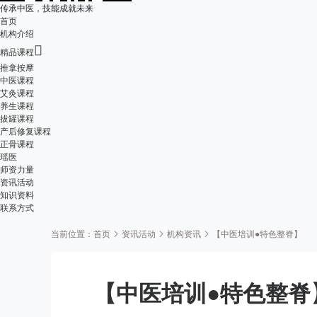
传承中医，技能成就未来
首页
机构介绍

精品课程
推拿按摩
中医课程
艾灸课程
养生课程
拔罐课程
产后修复课程
正骨课程
瑶医
师资力量
资讯活动
知识资料
联系方式
当前位置：
首页
资讯活动
机构资讯
【中医培训●特色整脊】
【中医培训●特色整脊