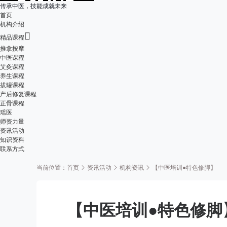
传承中医，技能成就未来
首页
机构介绍

精品课程
推拿按摩
中医课程
艾灸课程
养生课程
拔罐课程
产后修复课程
正骨课程
瑶医
师资力量
资讯活动
知识资料
联系方式
当前位置：
首页
资讯活动
机构资讯
【中医培训●特色修脚】
【中医培训●特色修脚