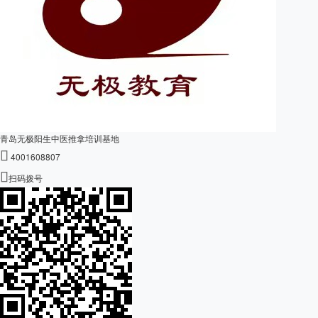
青岛无极阳生中医推拿培训基地

4001608807

扫码拨号