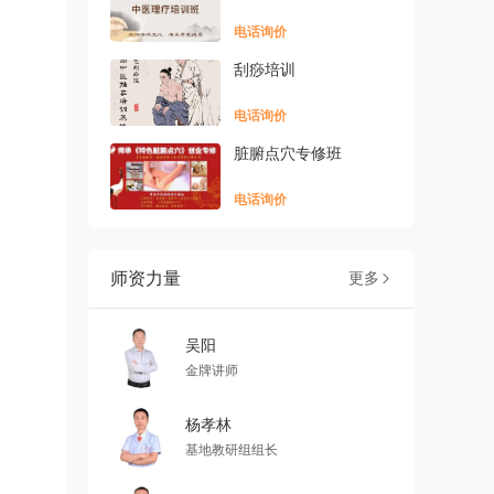
电话询价
刮痧培训
电话询价
脏腑点穴专修班
电话询价
师资力量
更多

吴阳
金牌讲师
杨孝林
基地教研组组长