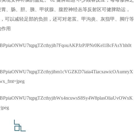
进胃、肠、胆、胰、甲状腺、腹腔神经丛等反射区可健脾助运，
技术，可以减轻足部的负担，还可对老茧、甲沟炎、灰指甲、脚疔等
的作用
3GFYBPpiaONWU7tqpgTZcthyjib7FqouAKPJzPJPNr0Kel1BcFAsYhh0t
3GFYBPpiaONWU7tqpgTZcthyjibm1cVGZKD7iaia4TiacxawicOAumryX
x_fmt=jpeg
Z3GFYBPpiaONWU7tqpgTZcthyjibWx4ncuwsS8Sy4W8plasOliaUvOWxK
jpeg