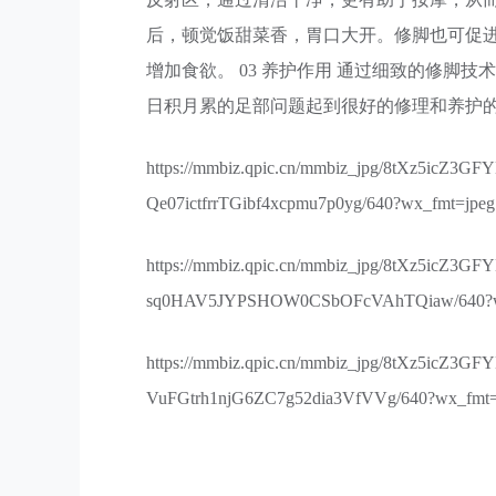
后，顿觉饭甜菜香，胃口大开。修脚也可促
增加食欲。 03 养护作用 通过细致的修脚
日积月累的足部问题起到很好的修理和养护
https://mmbiz.qpic.cn/mmbiz_jpg/8tXz5icZ
Qe07ictfrrTGibf4xcpmu7p0yg/640?wx_fmt=jpeg
https://mmbiz.qpic.cn/mmbiz_jpg/8tXz5icZ
sq0HAV5JYPSHOW0CSbOFcVAhTQiaw/640?w
https://mmbiz.qpic.cn/mmbiz_jpg/8tXz5ic
VuFGtrh1njG6ZC7g52dia3VfVVg/640?wx_fmt=