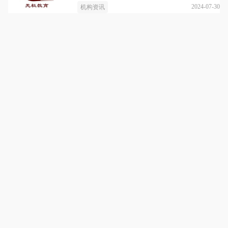
2024-07-30
机构资讯
青岛无极阳生中医推拿培训基地
详情
传承中医，技能成就未来
咨询电话：
4001608807
点击拨打