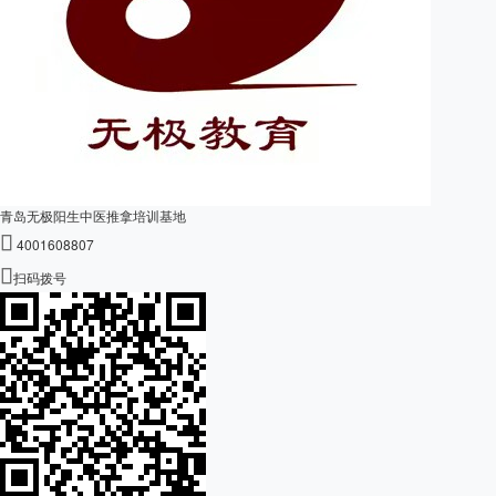
青岛无极阳生中医推拿培训基地

4001608807

扫码拨号