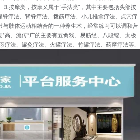
 3.按摩类，按摩又属于“手法类”，其中主要包括头部按
捏脊疗法、背脊疗法、拨筋疗法、小儿推拿疗法、点穴疗
调节与肢体运动相结合的一种养生术，经常练习可以调和营
*高、流传*广的主要有五禽戏、易筋经、八段锦、太极
括刮痧疗法、罐灸疗法、火罐疗法、竹罐疗法、药摩疗法等。