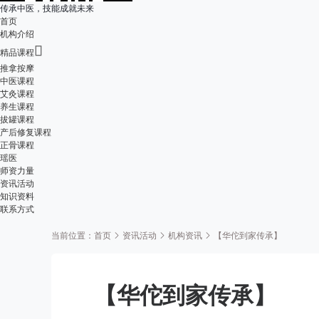
传承中医，技能成就未来
首页
机构介绍

精品课程
推拿按摩
中医课程
艾灸课程
养生课程
拔罐课程
产后修复课程
正骨课程
瑶医
师资力量
资讯活动
知识资料
联系方式
当前位置：
首页
资讯活动
机构资讯
【华佗到家传承】
【华佗到家传承】