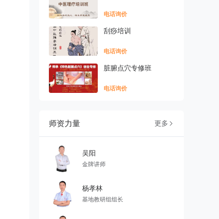
电话询价
刮痧培训
电话询价
脏腑点穴专修班
电话询价
师资力量
更多

吴阳
金牌讲师
杨孝林
基地教研组组长