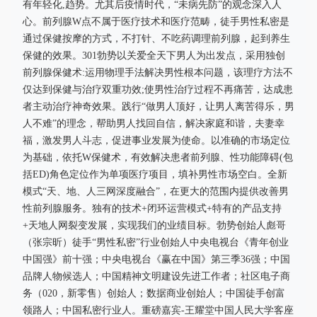
有年轻化,趋势。尤其后疫情时代，“未病先防”的观念深入人
心。前列腺W点不属于医疗技术和医疗范畴，徒手男性私密是
通过保健按摩的方式，不打针、不吃药调理前列腺，起到养生
保健的效果。301勃势以关爱全天下男人为出发点，采用独创
前列腺保健术:运用物理手法解决男性根本问题，该理疗方法不
仅达到保健与治疗双重功效;使男性治疗过程不再痛苦，达成患
者主动治疗神奇效果。践行“做男人顶好，让男人离苦得乐，男
人不难”的理念，帮助男人找回自信，解决家庭和谐，夫妻幸
福，激发男人斗志，促进事业发展为使命。以准确的市场定位
为基础，依托W保健术，有效解决患者前列腺、性功能障碍(包
括ED)角色定位作为单项医疗项目，填补男性市场空白。全新
模式“天、地、人三网深度融合”，在更大的范围内提供改善男
性前列腺服务。独有的技术+闭环运营模式+特有的产品支持
+天地人网裂变发展，实现我们的业绩目标。勃势创始人彪哥
（张宗昕）徒手“男性私密”行业创始人中央电视台《青年创业
中国强》前十强；中央电视台《赢在中国》第三季36强；中国
品牌人物候选人；中国精神文明建设先进工作者；社区电子商
务（020，新零售）创始人；数据商业创始人；中国徒手创富
领路人；中国私密行业人。重磅嘉宾-王耀堂中国人民大学客座