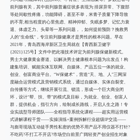
前列腺有关，其中前列腺普遍症状多表现为:排尿异常、下腹部
等处间歇性疼痛，功能障碍，甚至不举，米青子质量下降导致
的不育;相当程度的心里焦虑、精神抑郁、失眠多梦、记忆力衰
退、体虚乏力、头晕等一系列问题，，如何提前预防？挽救男
人的“生命线“，专注前列腺健康才是男性的根本问题。早在
2021年，青岛西海岸新区卫生局就在【青西新卫健字
{2021}125号】文件中把此项技术评定为前列腺保健新模式。
男士大健康黄金赛道、以解决男士健康根本问题为出发点！构
建集培训、赋能实体互联网、自媒体、产品五位一体的就业、
创业、创富商业平台。“W保健术”，营造“天、地、人”三网深
度融合运营模式及营销模式系统，通过自媒体、实体自裂变、
自传播等方式，继续开展引流、锁流，形成一个巨大商业闭
环，设计“帮、扶、带”的模式及目标，为就业、创业、创富人
群，提供机会，指引方向，绘制成长路线，开启人生之路！专
业实战型导师团队——全程指导系统化课程——超实用运营模
式讲解课程干货——实操演练+案例拆解行业超级IP交流——
与彪哥现场互动徒手男性私密的优势不用产品不用仪器不打针?
不吃药?不打工不开店?市场空白前景广阔轻资产创业招生对象