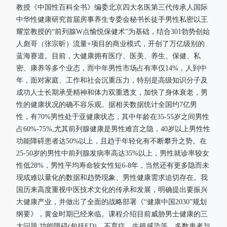
教授《中国性百科全书》编委北京四大名医第三代传承人国际
中华性健康研究首届房事养生专委会秘书长徒手男性私密以王
耀堂教授的“前列腺W点愉悦保健术”为基础，结合301勃势创始
人彪哥（张宗昕）流量+项目的商业模式，开创了万亿级别的
蓝海赛道。目前，大健康拥有医疗、医美、养生、保健、私
密、康养等多个业态，而中年男性市场占有率仅14%，人到中
年，面对家庭、工作和社会沉重压力，特别是高级知识分子及
成功人士长期承受精神和体力双重透支，加快了身体衰老，男
性的健康状况的确不容乐观。据相关数据统计全国约7亿男
性，有70%男性处于亚健康状态，其中年龄在35-55岁之间男性
占60%-75%,尤其前列腺健康是男性难言之隐，40岁以上男性性
功能障碍患者达50%以上，且趋于年轻化有不断攀升之势。在
25-50岁的男性中前列腺发病率高达35%以上，男性就诊率较女
性低28%，男性平均寿命较女性短6-8年，当然还有更多隐而未
现或难以量化的数据和趋势现象、男性健康需求迫切存在。我
国历来高度重视中医技术文化的传承和发展，明确提出要振兴
大健康产业，并做出了全面的战略部署《“健康中国2030”规划
纲要》，黄金时期已经来临。课程介绍目前威胁男士健康的三
大问题:功能障碍(包括ED)、不育症、生殖感染等。多数患者与