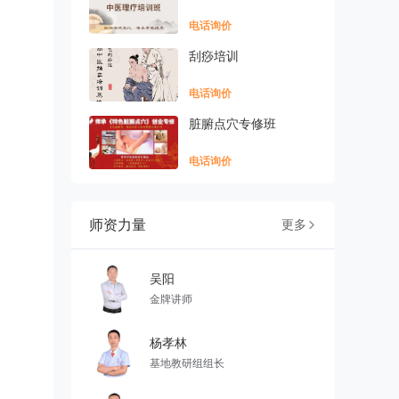
电话询价
刮痧培训
电话询价
脏腑点穴专修班
电话询价
师资力量
更多

吴阳
金牌讲师
杨孝林
基地教研组组长