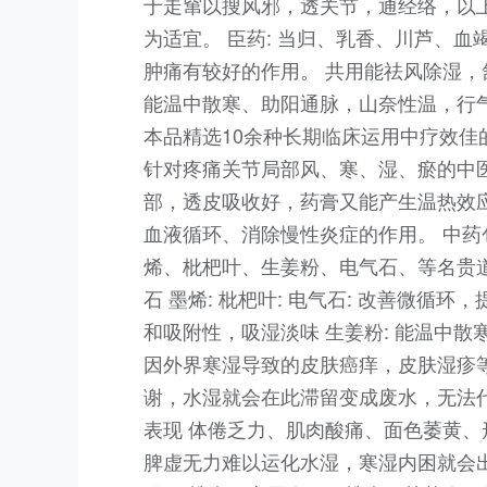
于走窜以搜风邪，透关节，通经络，以
为适宜。 臣药: 当归、乳香、川芦、
肿痛有较好的作用。 共用能祛风除湿，
能温中散寒、助阳通脉，山奈性温，行
本品精选10余种长期临床运用中疗效
针对疼痛关节局部风、寒、湿、瘀的中
部，透皮吸收好，药膏又能产生温热效
血液循环、消除慢性炎症的作用。 中药
烯、枇杷叶、生姜粉、电气石、等名贵道
石 墨烯: 枇杷叶: 电气石: 改善微循
和吸附性，吸湿淡味 生姜粉: 能温中
因外界寒湿导致的皮肤癌痒，皮肤湿疹等
谢，水湿就会在此滞留变成废水，无法
表现 体倦乏力、肌肉酸痛、面色萎黄、
脾虚无力难以运化水湿，寒湿内困就会