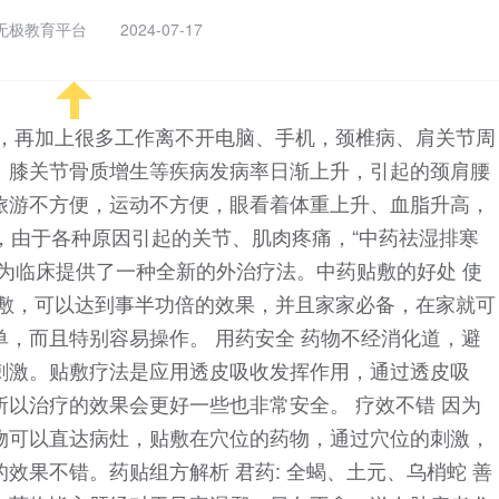
无极教育平台
2024-07-17
长，再加上很多工作离不开电脑、手机，颈椎病、肩关节周
、膝关节骨质增生等疾病发病率日渐上升，引起的颈肩腰
旅游不方便，运动不方便，眼看着体重上升、血脂升高，
形，由于各种原因引起的关节、肌肉疼痛，“中药祛湿排寒
为临床提供了一种全新的外治疗法。中药贴敷的好处 使
贴敷，可以达到事半功倍的效果，并且家家必备，在家就可
，而且特别容易操作。 用药安全 药物不经消化道，避
刺激。贴敷疗法是应用透皮吸收发挥作用，通过透皮吸
以治疗的效果会更好一些也非常安全。 疗效不错 因为
物可以直达病灶，贴敷在穴位的药物，通过穴位的刺激，
效果不错。药贴组方解析 君药: 全蝎、土元、乌梢蛇 善