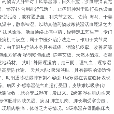
上药物皆入肝经对于风寒湿邪，日久不愈，淤血肿痛者尤
血竭、骨碎补 合用能行气活血、止痛消肿对于跌打损伤淤血
舒筋活络，兼有逐淤血，利关节之效。 佐药: 海马、干姜
气温中，散寒祛湿。以助其他药物散寒祛湿活血逐淤之力
佳的祛风除湿、活血通络止痛中药，经特定工艺生产，专门
医病机而设立，属于中医外治疗法之一，作用于关节局
应，由于温热疗法本身具有镇痛、消除肌痉挛、改善局部
包组方解析 秘制粉包组成: 陈年艾绒、天然木醋液、石墨
地药材。 艾叶: 补阳逐湿的，走三阴，理气血，逐寒湿
环，提高新陈代谢。 天然木醋: 吸湿淡味，具有很强的渗透性
散寒、助阳通脉祛湿排寒刻不容缓 1级寒湿在表皮临床表现
。病因 外感寒湿使气血运行受阻，皮肤难以吸收代!
代谢吸收，就会变成湿疹，发出来。2级寒湿在肌肉临床
形体肥胖四肢欠温。病因 脾主肌肉、脾长期受寒变虚，
出现肌肉酸痛，体倦乏力等情况。3级寒湿在骨骼临床表