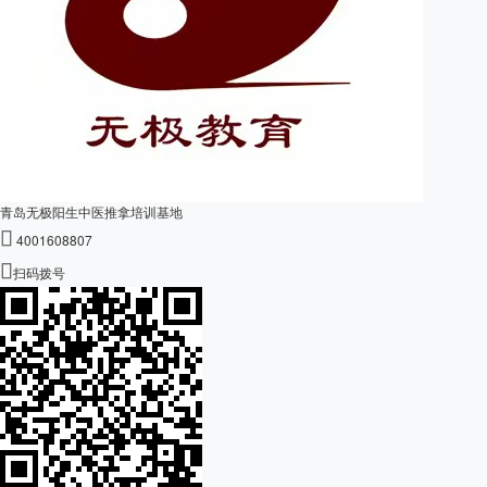
青岛无极阳生中医推拿培训基地

4001608807

扫码拨号