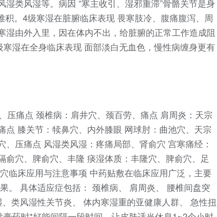
风湿类风湿等。病因 “寒主收引、湿邪重滞”骨骼关节是身
方堆积。4级寒湿在脏腑临床表现 畏寒肢冷、腹痛腹泻、周
 寒湿由外入里，因在体内不出，给脏腑的正常工作造成阻
级寒湿在全身临床表现 面部淡白无血色，慢性病缠身更有
、压痛点 颈椎病：肩井穴、颈百劳、痛点 肩周炎：天宗
痛点 膝关节：犊鼻穴、内外膝眼 网球肘：曲池穴、天宗
穴、压痛点 风湿类风湿：疼痛局部、肾俞穴 宫寒痛经：
隔俞穴、脾俞穴、丰隆 痰湿体质：丰隆穴、脾俞穴、足
俞穴临床应用与注意事项 中药贴敷在临床应用广泛，主要
果。 具体适应症包括： 颈椎病、 肩周炎、 腰椎间盘突
湿、类风湿性关节炎、 体内寒湿重的亚健康人群、 急性扭
换贴膏药时*好能间隔一段时间，让皮肤适当休息1~2个小时