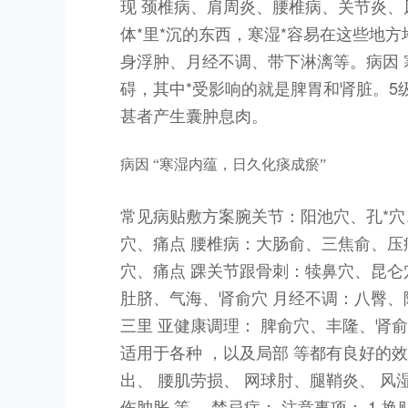
现 颈椎病、肩周炎、腰椎病、关节炎、
体*里*沉的东西，寒湿*容易在这些地
身浮肿、月经不调、带下淋漓等。病因
碍，其中*受影响的就是脾胃和肾脏。5
甚者产生囊肿息肉。
病因 “寒湿内蕴，日久化痰成瘀”
常见病贴敷方案腕关节：阳池穴、孔*穴
穴、痛点 腰椎病：大肠俞、三焦俞、压
穴、痛点 踝关节跟骨刺：犊鼻穴、昆仑
肚脐、气海、肾俞穴 月经不调：八臀、
三里 亚健康调理： 脾俞穴、丰隆、肾
适用于各种 ，以及局部 等都有良好的效
出、 腰肌劳损、 网球肘、腿鞘炎、 风
伤肿胀 等。 禁忌症： 注意事项： 1.