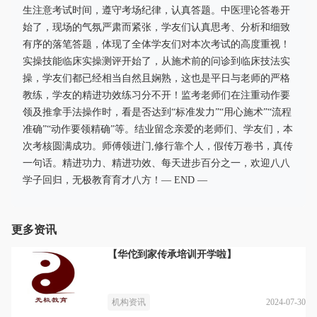
生注意考试时间，遵守考场纪律，认真答题。中医理论答卷开
始了，现场的气氛严肃而紧张，学友们认真思考、分析和细致
有序的落笔答题，体现了全体学友们对本次考试的高度重视！
实操技能临床实操测评开始了，从施术前的问诊到临床技法实
操，学友们都已经相当自然且娴熟，这也是平日与老师的严格
教练，学友的精进功效练习分不开！监考老师们在注重动作要
领及推拿手法操作时，看是否达到“标准发力”“用心施术”“流程
准确”“动作要领精确”等。结业留念亲爱的老师们、学友们，本
次考核圆满成功。师傅领进门,修行靠个人，假传万卷书，真传
一句话。精进功力、精进功效、每天进步百分之一，欢迎八八
学子回归，无极教育育才八方！— END —
更多资讯
【华佗到家传承培训开学啦】
2024-07-30
机构资讯