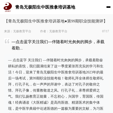
青岛无极阳生中医推拿培训基地
【青岛无极阳生中医推拿培训基地●第99期职业技能测评】
来源：无极教育平台
作者：无极教育平台
07/17
—点击蓝字关注我们—伴随着时光匆匆的脚步，承载
着勤...
— 点击蓝字 关注我们 —伴随着时光匆匆的脚步，承载着勤奋
耕耘的喜悦，我们圆满结束了这一季度紧张而充实的学习和生
活！今日，迎来了青岛无极阳生中医推拿培训基地2023年的最
后一场考试，第99期职业技能考核！敬师礼拜全体师生敬师礼
拜，行孔子礼，在一声声的拜谢中，表达了对孔子的敬仰之
情。拜孔子像，传重教敬道之风。行孔子礼，承尊师爱师之
气。我们弘扬教育正能量，不忘初心，兴国学，育国医，传国
魂！经典诵读《大医精诚》是高尚医德、精湛医术的集中体
现，是中医学典籍中论述医德的一篇极为重要的文献，为习医