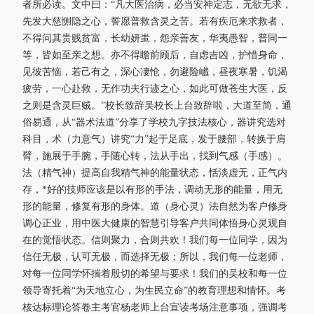
者所必读。文中曰：“凡大医治病，必当安神定志，无欲无求，
先发大慈恻隐之心，誓愿普救含灵之苦。若有疾厄来求救者，
不得问其贵贱贫富，长幼妍蚩，怨亲善友，华夷愚智，普同一
等，皆如至亲之想。亦不得瞻前顾后，自虑吉凶，护惜身命，
见彼苦恼，若己有之，深心凄怆，勿避险巇，昼夜寒暑，饥渴
疲劳，一心赴救，无作功夫行迹之心，如此可做苍生大医，反
之则是含灵巨贼。”校长致辞吴校长上台致辞啦，大道至简，通
俗易通，从“器术法道”分享了学校九字技法核心，器讲究选对
科目，术（力意气）讲究“力”起于足底，发于腰部，转换于肩
臂，施展于手腕，手随心转，法从手出，找到气感（手感）。
法（精气神）提高自我精气神的能量状态，恬淡虚无，正气内
存，*好的技师应该是以有形的手法，调动无形的能量，用无
形的能量，修复有形的身体。道（身心灵）法自然为客户修身
调心正业，用中医大健康的智慧引导客户共同体悟身心灵观自
在的觉悟状态。信则聚力，合则共欢！我们每一位同学，因为
信任无极，认可无极，而选择无极；所以，我们每一位老师，
对每一位同学怀揣着殷切的希望与要求！我们的吴校和每一位
领导寄托着“为天地立心，为生民立命”的教育理想和情怀。考
核达标理论答卷主考官杨老师上台宣读考场注意事项，强调考