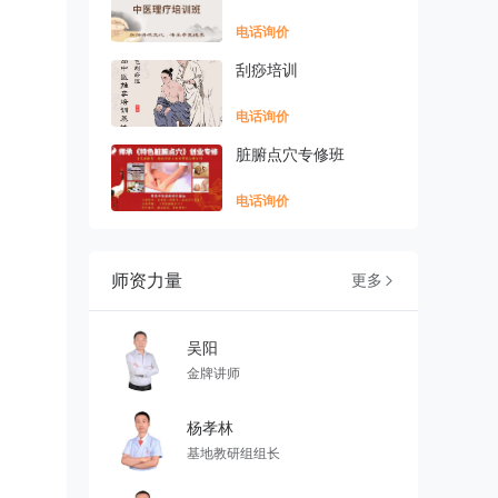
电话询价
刮痧培训
电话询价
脏腑点穴专修班
电话询价
师资力量
更多

吴阳
金牌讲师
杨孝林
基地教研组组长