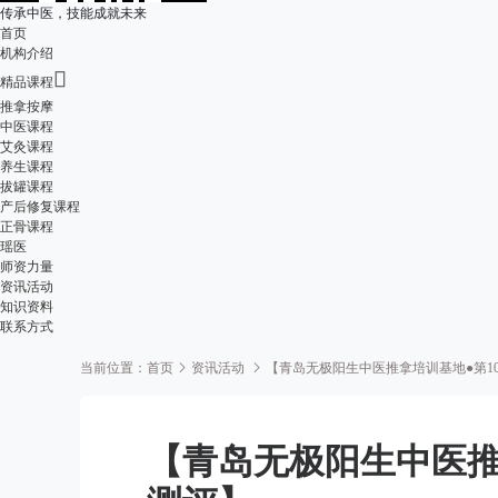
传承中医，技能成就未来
首页
机构介绍

精品课程
推拿按摩
中医课程
艾灸课程
养生课程
拔罐课程
产后修复课程
正骨课程
瑶医
师资力量
资讯活动
知识资料
联系方式
当前位置：
首页
资讯活动
【青岛无极阳生中医推拿培训基地●第1
【青岛无极阳生中医推