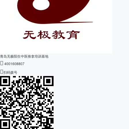
青岛无极阳生中医推拿培训基地

4001608807

扫码拨号