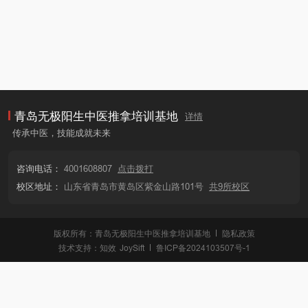
青岛无极阳生中医推拿培训基地
详情
传承中医，技能成就未来
咨询电话：
4001608807
点击拨打
校区地址：
山东省青岛市黄岛区紫金山路101号
共9所校区
版权所有：青岛无极阳生中医推拿培训基地
隐私政策
技术支持：
知效
JoySift
鲁ICP备2024103507号-1