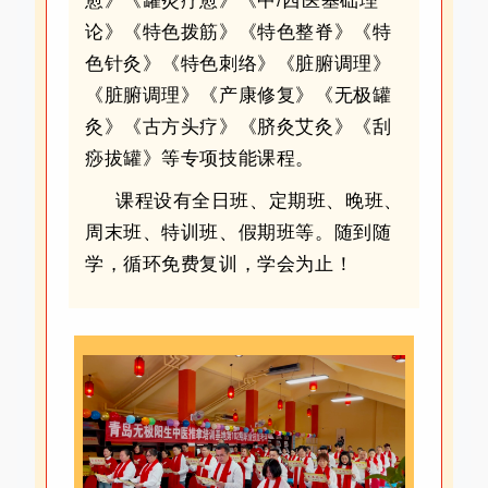
愈》《罐灸疗愈》《中/西医基础理
论》《特色拨筋》《特色整脊》《特
色针灸》《特色刺络》《脏腑调理》
《脏腑调理》《产康修复》《无极罐
灸》《古方头疗》《脐灸艾灸》《刮
痧拔罐》等专项技能课程。
课程设有全日班、定期班、晚班、
周末班、特训班、假期班等。随到随
学，循环免费复训，学会为止！