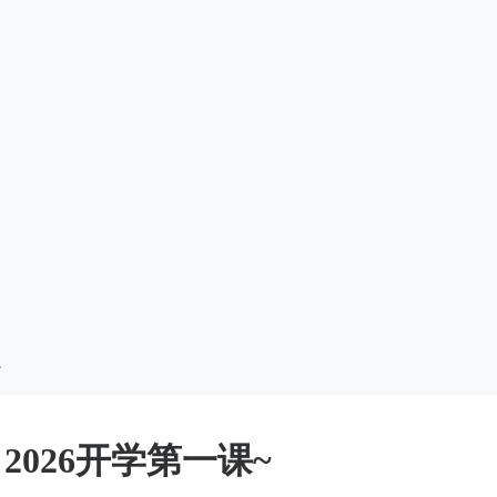
~
026开学第一课~