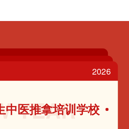
2026
W YEAR
生中医推拿培训学校