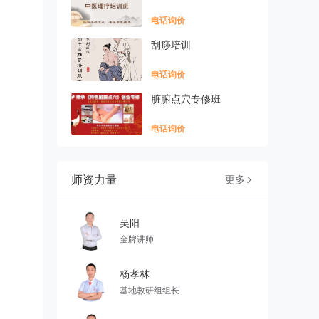
电话询价
刮痧培训
电话询价
脏腑点穴专修班
电话询价
师资力量
更多

吴阳
金牌讲师
杨孝林
基地教研组组长