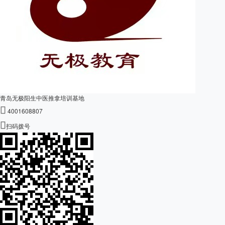
青岛无极阳生中医推拿培训基地

4001608807

扫码拨号