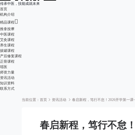
传承中医，技能成就未来
首页
机构介绍

精品课程
推拿按摩
中医课程
艾灸课程
养生课程
拔罐课程
产后修复课程
正骨课程
瑶医
师资力量
资讯活动
知识资料
联系方式
当前位置：
首页
资讯活动
春启新程，笃行不怠！2026开学第一课
春启新程，笃行不怠！2