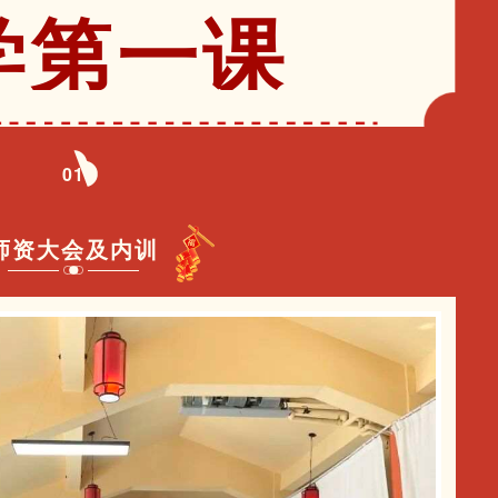
学第一课
0
1
师资大会及内训