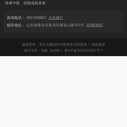
传承中医，技能成就未来
咨询电话：
4001608807
点击拨打
校区地址：
山东省青岛市黄岛区紫金山路101号
共9所校区
版权所有：青岛无极阳生中医推拿培训基地
隐私政策
技术支持：
知效
JoySift
鲁ICP备2024103507号-1