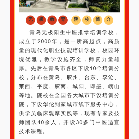
无
极
教
育
院
校
简
介
青岛无极阳生中医推拿培训学校，
成立于2000年，是一所高起点，高质
量的现代化职业技能培训学校，校园环
境优雅，教学设施齐全，师资力量雄
厚。先后在青岛市各区下设10个培训分
校，分布在黄岛、胶州、台东、李沧、
莱西、平度、胶南、城阳、即墨、崂山
等地。院校在全国各大城市下设培训分
院，下设华佗到家城市线下服务中心，
供学员临床观摩实践等，现有专家及技
师团队40余人，开设30多门中医适宜
技术课程。