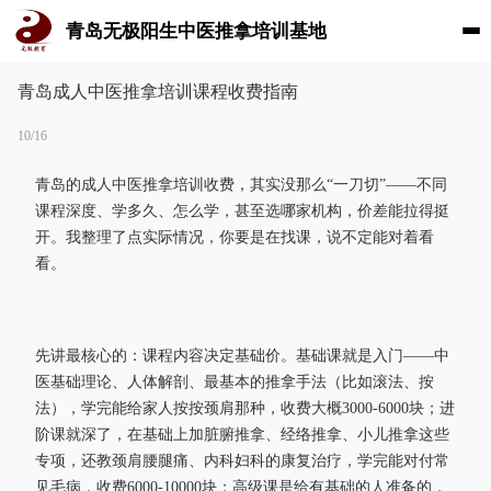
青岛无极阳生中医推拿培训基地
青岛成人中医推拿培训课程收费指南
10/16
青岛的成人中医推拿培训收费，其实没那么“一刀切”——不同
课程深度、学多久、怎么学，甚至选哪家机构，价差能拉得挺
开。我整理了点实际情况，你要是在找课，说不定能对着看
看。
先讲最核心的：课程内容决定基础价。基础课就是入门——中
医基础理论、人体解剖、最基本的推拿手法（比如滚法、按
法），学完能给家人按按颈肩那种，收费大概3000-6000块；进
阶课就深了，在基础上加脏腑推拿、经络推拿、小儿推拿这些
专项，还教颈肩腰腿痛、内科妇科的康复治疗，学完能对付常
见毛病，收费6000-10000块；高级课是给有基础的人准备的，