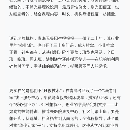
程大纲，有没有实践环节，是不是真的实用；老师得选有临床
经验的，不然光讲理论没用；最后算性价比，别光图便宜，也
别瞎选贵的，结合课程内容、时长、机构靠谱程度一起掂量。
说到老牌机构，青岛无极阳生得提提——做了二十年，算行业
里的“稳扎派”。他们开了三十多门课，成人推拿、小儿推拿、
正骨、针灸都有，从基础到进阶全覆盖；班型也灵活，全日
班、晚班、周末班，随到随学还能循环复训——在职的能利用
碎片时间学，零基础的能系统学，挺照顾不同人的需求。
更实在的是他们不“只教技术”：在青岛各区设了十个“华佗到
家”线下服务中心，学员能直接去临床观摩，攒实战经验；还有
个“爱心创业办”，针对想就业、创业的学员给定制支持——比
如岗前技能特训、推荐去医院康复中心、社区门诊上班；要是
想开店，从选址、抖音拓客到店面运营，全流程指导；甚至能
对接“华佗到家”平台，支持专职或兼职。这种从学习到就业再