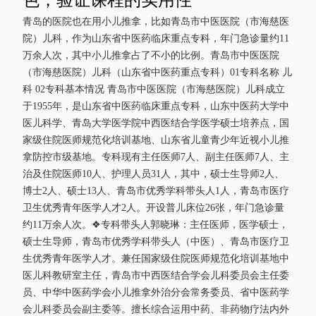
青岛的医院也在用小儿推拿，比如青岛市中医医院（市海慈医
院）儿科，作为山东省中医药临床重点专科，年门急诊量约11
万余人次，其中小儿推拿占了不小的比例。青岛市中医医院
（市海慈医院）儿科（山东省中医药重点专科）01专科名称 儿
科 02专科基本情况 青岛市中医医院（市海慈医院）儿科成立
于1955年，是山东省中医药临床重点专科，山东中医药大学中
医儿科学、青岛大学医学院中西医结合学医学硕士培养点，国
家级住院医师规范化培训基地、山东省儿童青少年近视小儿推
拿防控市级基地。专科现有主任医师7人、副主任医师7人、主
治及住院医师10人、护理人员31人，其中，硕士生导师2人、
博士2人、硕士13人、青岛市优秀学科带头人1人，青岛市医疗
卫生优秀青年医学人才2人。开设普儿床位26张，年门急诊量
约11万余人次。❖专科带头人郭晓琳：主任医师，医学硕士，
硕士生导师，青岛市优秀学科带头人（中医）、青岛市医疗卫
生优秀青年医学人才。兼任国家级住院医师规范化培训基地中
医儿科教研室主任，青岛市中西医结合学会儿科委员会主任委
员、中华中医药学会小儿推拿外治分会常务委员、省中医药学
会儿科委员会副主委等。擅长综合运用中药、非药物疗法内外