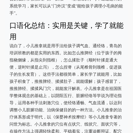
系统学习，家长可以从“门外汉”变成“能给孩子调理小毛病的能
手”。
口语化总结：实用是关键，学了就能
用
说白了，小儿推拿就是用手法给孩子调气血、通经络，青岛的
培训班教的都是实用的东西。比如怎么推脾经（位于孩子的拇
指桡侧缘，从指尖到指根），怎么揉肚子（顺时针揉是通大
便，逆时针揉是止泻），怎么捏脊（从尾椎骨到颈椎，促进孩
子的生长发育）。这些手法都很简单，家长学了就能用，比如
孩子积食了，推推脾经、揉揉肚子，就能缓解；孩子感冒了，
推推肺经、揉揉风门穴，就能发汗解表。小儿推拿是在祖国医
学整体观念的基础上，以阴阳五行、脏腑经络等学说为理论指
导，运用各种手法刺激穴位，使经络通畅、气血流通，以达到
调整小儿脏腑功能、治病保健目的的一种方法。小儿推拿的治
疗体系形成于明代，以《保婴神术按摩经》等小儿推拿专著的
问世为标志。小儿推拿的穴位有点状穴、线状穴、面状穴等，
在操作方法上强调轻快柔和、平稳着实，注重诊断辩证、配穴