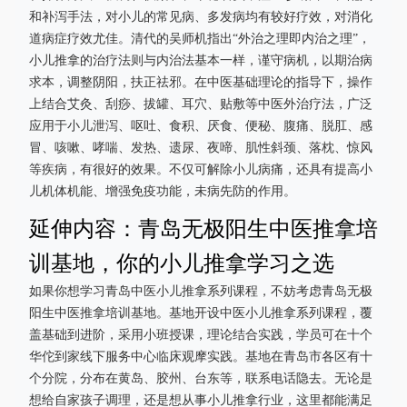
和补泻手法，对小儿的常见病、多发病均有较好疗效，对消化
道病症疗效尤佳。清代的吴师机指出“外治之理即内治之理”，
小儿推拿的治疗法则与内治法基本一样，谨守病机，以期治病
求本，调整阴阳，扶正祛邪。在中医基础理论的指导下，操作
上结合艾灸、刮痧、拔罐、耳穴、贴敷等中医外治疗法，广泛
应用于小儿泄泻、呕吐、食积、厌食、便秘、腹痛、脱肛、感
冒、咳嗽、哮喘、发热、遗尿、夜啼、肌性斜颈、落枕、惊风
等疾病，有很好的效果。不仅可解除小儿病痛，还具有提高小
儿机体机能、增强免疫功能，未病先防的作用。
延伸内容：青岛无极阳生中医推拿培
训基地，你的小儿推拿学习之选
如果你想学习青岛中医小儿推拿系列课程，不妨考虑青岛无极
阳生中医推拿培训基地。基地开设中医小儿推拿系列课程，覆
盖基础到进阶，采用小班授课，理论结合实践，学员可在十个
华佗到家线下服务中心临床观摩实践。基地在青岛市各区有十
个分院，分布在黄岛、胶州、台东等，联系电话隐去。无论是
想给自家孩子调理，还是想从事小儿推拿行业，这里都能满足