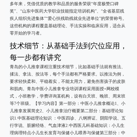
多年来，凭借优质的教学和品质的服务荣获“年度极赞口碑
奖”、“山东中医药大学职业技能指定培训机构”、“全省基层残
疾人组织先进集体”“爱心扶残助残就业先进单位”的荣誉称号。
这些机构的课程覆盖基础理论、手法实操和临床应用，适合从
零开始的学习者。
技术细节：从基础手法到穴位应用，
每一步都有讲究
青岛的小儿推拿课程注重技术细节，比如基础手法就有推法、
揉法、拿法、按法等，每个手法都有严格要求。以推法为例，
要求轻快柔和、平稳着实，不能太用力，避免伤害孩子的皮肤
和肌肉。青岛中医小儿推拿专业培训课程采用面授+网校模
式，小班教学，学费详询某机构，设有白天班、晚班、周末班
等7个班级。【学习内容】第一部分：中医小儿推拿概论1、小
儿推拿发展简史2、小儿推拿治疗概要第二部分：基础理论知
识1.中医基础理论知识 ：中医四诊、八纲辨证、阴阳学说、五
行学说、脏腑经络、气血津液2.中西医儿科基础知识：小儿生
理病理特点小儿生长发育与保健小儿喂养与保健第三部分：中