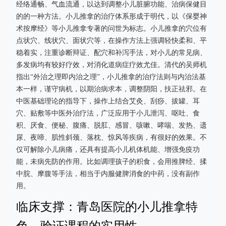
经络通畅、气血流通，以达到调整小儿脏腑功能、治病保健目
的的一种方法。小儿推拿的治疗体系形成于明代，以《保婴神
术按摩经》等小儿推拿专著的问世为标志。小儿推拿的穴位有
点状穴、线状穴、面状穴等，在操作方法上强调轻快柔和、平
稳着实，注重诊断辩证、配穴和补泻手法，对小儿的常见病、
多发病均有较好疗效，对消化道病症疗效尤佳。清代的吴师机
指出“外治之理即内治之理”，小儿推拿的治疗法则与内治法基
本一样，谨守病机，以期治病求本，调整阴阳，扶正祛邪。在
中医基础理论的指导下，操作上结合艾灸、刮痧、拔罐、耳
穴、贴敷等中医外治疗法，广泛应用于小儿泄泻、呕吐、食
积、厌食、便秘、腹痛、脱肛、感冒、咳嗽、哮喘、发热、遗
尿、夜啼、肌性斜颈、落枕、惊风等疾病，有很好的效果。不
仅可解除小儿病痛，还具有提高小儿机体机能、增强免疫功
能，未病先防的作用。比如调理孩子的积食，会用推脾经、揉
中脘、摩腹等手法，相当于内服健脾消食的中药，没有副作
用。
临床支撑：青岛医院的小儿推拿特
色，验证课程的实用性