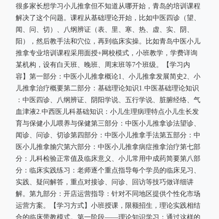
很多家长想学习小儿推拿但不知道从哪开始，青岛的培训课程
解决了这个问题。课程从基础理论开始，比如中医四诊（望、
闻、问、切）、八纲辨证（表、里、寒、热、虚、实、阴、
阳），然后教手法和穴位，再到临床实操。比如青岛中医小儿
推拿专业培训课程采用面授+网校模式，小班教学，学费详询
某机构，设有白天班、晚班、周末班等7个班级。【学习内
容】第一部分：中医小儿推拿概论1、小儿推拿发展简史2、小
儿推拿治疗概要第二部分：基础理论知识1.中医基础理论知识
：中医四诊、八纲辨证、阴阳学说、五行学说、脏腑经络、气
血津液2.中西医儿科基础知识：小儿生理病理特点小儿生长发
育与保健小儿喂养与保健第三部分：中医小儿推拿诊法望诊、
闻诊、问诊、切诊第四部分：中医小儿推拿手法第五部分：中
医小儿推拿腧穴第六部分：中医小儿推拿病症推拿治疗第七部
分：儿科检验正常值及临床意义、小儿常用中成药简要第八部
分：临床实践练习：老师逐个重点指导每个学员的临床见习、
实践、疑问解答，重点对接诊、问诊、回访等技巧做详细讲
解。第九部分：开店运营指导：针对不同地区提供个性化市场
运营方案。【学习方式】小班授课，限额招生，理论实践相结
合的临床带教模式。第一阶段——理论知识学习；通过这样的