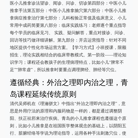
医小儿推拿诊法望诊、闻诊、问诊、切诊第四部分：中医小儿
推拿手法第五部分：中医小儿推拿腧穴第六部分：中医小儿推
拿病症推拿治疗第七部分：儿科检验正常值及临床意义、小儿
常用中成药简要第八部分：临床实践练习：老师逐个重点指导
每个学员的临床见习、 实践、疑问解答，重点对接诊、问诊、
回访等技巧做详细讲解。第九部分：开店运营指导：针对不同
地区提供个性化市场运营方案。【学习方式】小班授课，限额
招生，理论实践相结合的临床带教模式。第一阶段——理论知
识学习；课程还会教孩子的生理病理特点，比如小儿“脾常不
足”“肺常虚”，所以推拿时要重点调理脾经、肺经等穴位。
遵循经典：外治之理即内治之理，青
岛课程延续传统原则
清代吴师机在《理瀹骈文》中指出“外治之理即内治之理”，意
思是外用疗法的原理和内服药物是一样的，都是通过调整阴
阳、扶正祛邪来治疗疾病。青岛的小儿推拿课程也遵循这个原
则，比如小儿推拿是在祖国医学整体观念的基础上，以阴阳五
行、脏腑经络等学说为理论指导，运用各种手法刺激穴位，使