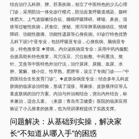
结合治疗儿科肺、脾、肝系疾病，创立了中医特色的少儿心理
门诊，采用防治一体化诊疗模式，防治反复呼吸道感染、腺样
体肥大、上气道咳嗽综合征、睡眠呼吸障碍、哮喘、鼻炎、湿
疹等过敏性疾病，厌食症、便秘、泄泻等脾系病抽动症、情绪
障碍、功能性腹痛、功能性遗尿等心身疾病。03诊疗特色优势
儿科下设5个亚专业，包括呼吸亚专业，心身疾病、脑病亚专
业，特色推拿亚 ❖肾病、内分泌疾病亚专业：采用中药内服配
合拔高助长特色推拿、耳穴压豆、穴位贴敷、中药熏洗、揿
针、艾灸等中医特色外治疗法，治疗尿床、尿频、血尿、水
肿、紫癜、矮小症、性早熟、肥胖等，设立了专病门诊——“中
西医结合生长发育门诊”。❖皮肤杂病亚专业：结合多年儿科皮
肤病的临床诊治经验，形成了湿疹、荨麻疹、皮肤瘙痒症等儿
童皮肤病的治疗方案。内治与外治相结合，突出内外结合，标
本兼治，适合儿童。（来源：青岛市卫健委）医院的临床应用
验证了小儿推拿的效果，也为培训课程提供了实践支撑。
问题解决：从基础到实操，解决家
长“不知道从哪入手”的困惑