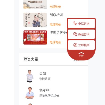
电话询价
刮痧培训

电话咨询
电话询价
脏腑点穴专修班

微信咨询
电话询价

立即预约
师资力量
更多

吴阳
金牌讲师
杨孝林
基地教研组组长