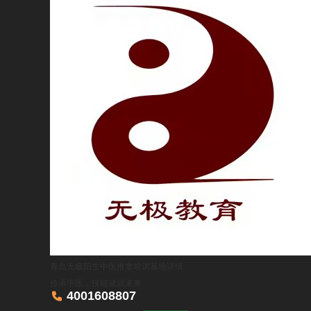
青岛无极阳生中医推拿培训基地
详情
传承中医，技能成就未来

4001608807