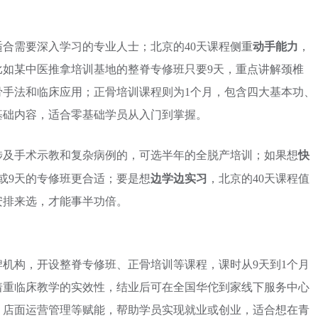
动手能力
适合需要深入学习的专业人士；北京的40天课程侧重
，
比如某中医推拿培训基地的整脊专修班只要9天，重点讲解颈椎
骨手法和临床应用；正骨培训课程则为1个月，包含四大基本功、
基础内容，适合零基础学员从入门到掌握。
快
涉及手术示教和复杂病例的，可选半年的全脱产培训；如果想
边学边实习
或9天的专修班更合适；要是想
，北京的40天课程值
安排来选，才能事半功倍。
机构，开设整脊专修班、正骨培训等课程，课时从9天到1个月
着重临床教学的实效性，结业后可在全国华佗到家线下服务中心
、店面运营管理等赋能，帮助学员实现就业或创业，适合想在青