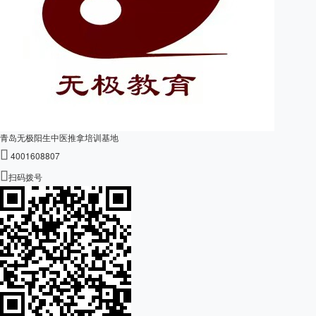
青岛无极阳生中医推拿培训基地

4001608807

扫码拨号