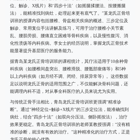
位、触诊、X线片）和‘四步十法’（如摇腿揉腰法、按腰搬腿
法），能精准找到病灶，处理起来更有底气了。”某龙氏正骨培
训班的授课内容包括腰椎、骨盆相关疾病的概述、三步定位及
触诊、常用复位手法讲解及练习，可用于治疗腰椎小关节紊
乱、腰肌劳损、腰痛直立困难等骨科疾病，以及慢性腹泻、消
化性溃疡等内科疾病。李女士的经历说明，掌握龙氏正骨技术
能显著提升基层医疗的服务能力。
据青岛某龙氏正骨培训班的课程统计，其疗法适用于10余种骨
科疾病（如腰椎间盘突出、腰椎滑脱、腰骶部痠痛等）和5种
以上内科疾病（如月经不调、闭经、排尿异常等）。这些数据
足以说明龙氏正骨的适用范围之广，不仅能解决骨科问题，还
能调理内科不适，对从事全科医疗的人员来说尤为实用。
与传统正骨手法相比，青岛龙氏正骨培训班更强调“精准诊
断”。通过“神经定位+触诊+X线片”的三步定位法，能准确找到
病灶，结合“四步十法”（如双向分压法、侧卧摇按法），治疗
效果更稳定。青岛龙氏正骨培训班的老师某教授强调：“没有精
准的诊断，就没有有效的治疗。”这种精准化的治疗方式，正是
龙氏正骨的核心优势。