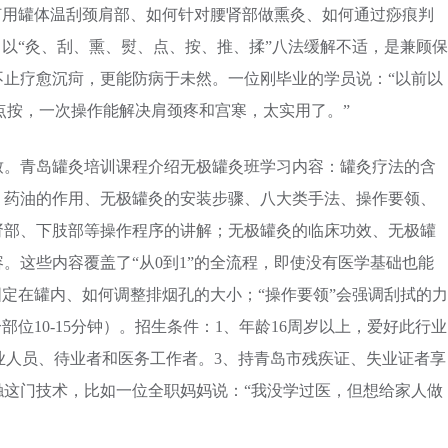
何用罐体温刮颈肩部、如何针对腰肾部做熏灸、如何通过痧痕判
，以“灸、刮、熏、熨、点、按、推、揉”八法缓解不适，是兼顾保
不止疗愈沉疴，更能防病于未然。一位刚毕业的学员说：“以前以
和点按，一次操作能解决肩颈疼和宫寒，太实用了。”
致。青岛罐灸培训课程介绍无极罐灸班学习内容：罐灸疗法的含
、药油的作用、无极罐灸的安装步骤、八大类手法、操作要领、
肾部、下肢部等操作程序的讲解；无极罐灸的临床功效、无极罐
。这些内容覆盖了“从0到1”的全流程，即使没有医学基础也能
固定在罐内、如何调整排烟孔的大小；“操作要领”会强调刮拭的力
部位10-15分钟）。招生条件：1、年龄16周岁以上，爱好此行业
失业人员、待业者和医务工作者。3、持青岛市残疾证、失业证者享
触这门技术，比如一位全职妈妈说：“我没学过医，但想给家人做