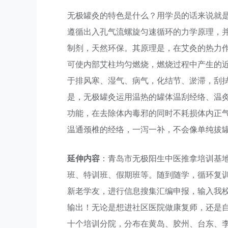
无极罐灸的特色是什么？用学员的话来说就是
遵循出入孔气流螺旋匀速循环的力学原理，
制剂，天然环保。其原理是，在艾灸的热力
可使内部艾柱均匀燃烧，燃烧过程中产生的
于排风寒、湿气、病气，化结节、淤滞，刮
是，无极罐灸运用温热的罐体温刮经络、温
功能，在去除体内毒邪的同时不耗损体内正气
温通颈椎的经络，一泻一补，不会像单纯拔罐
延伸内容
：青岛市无极阳生中医推拿培训基
班、特训班、假期班等。随到随学，循环复
新老学友，进行信息搜集汇编申报，输入我
输出！无论是想进社区医院做康复师，还是
十个培训分院，分布在黄岛、胶州、台东、