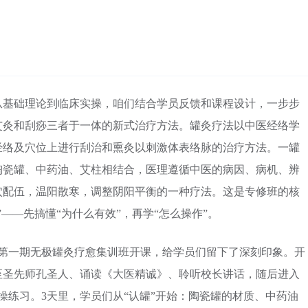
从基础理论到临床实操，咱们结合学员反馈和课程设计，一步步
艾灸和刮痧三者于一体的新式治疗方法。罐灸疗法以中医经络学
经络及穴位上进行刮治和熏灸以刺激体表络脉的治疗方法。一罐
陶瓷罐、中药油、艾柱相结合，医理遵循中医的病因、病机、辨
穴配伍，温阳散寒，调整阴阳平衡的一种疗法。这是专修班的核
——先搞懂“为什么有效”，再学“怎么操作”。
的第一期无极罐灸疗愈集训班开课，给学员们留下了深刻印象。开
至圣先师孔圣人、诵读《大医精诚》、聆听校长讲话，随后进入
操练习。3天里，学员们从“认罐”开始：陶瓷罐的材质、中药油