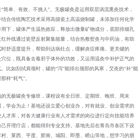
“简单、有效、不挑人”。无极罐灸是运用双层涡流熏灸技术，
并结合传统陶艺技术采用高级瓷土高温烧制罐，未添加任何化学
作用下，罐体产生温热效应，释放出微量矿物成分，底部排烟孔
近红外线通过瓷壁反射聚集能量，结合热敷熨灸与中药油，有助
拭时舒适度提升，帮助到达病灶点，缓解炎症疼痛。更关键的
灸穴位，既具备去毒邪于体外的功效，又运用温灸中补护正气的
。比如刮拭肩颈时，罐的“泻”能排出颈部的风寒，艾灸的“补”能
那样“耗气”。
地的无极罐灸专修班，课程设有全日班、定期班、晚班、周末
训，学会为止！基地还设立爱心创业办，对有就业、创业需求的
校人才库，对各大健康行业有人才需求的岗位进行定向技能培养
自己开理疗店，都能得到专业支持。基地先后在青岛市各区下设
李村、莱西、平度、胶南、城阳、即墨、崂山等地，想学习的朋