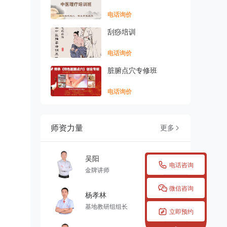
电话询价
刮痧培训
电话询价
脏腑点穴专修班
电话询价
师资力量
更多

吴阳

电话咨询
金牌讲师

微信咨询
杨孝林
基地教研组组长

立即预约