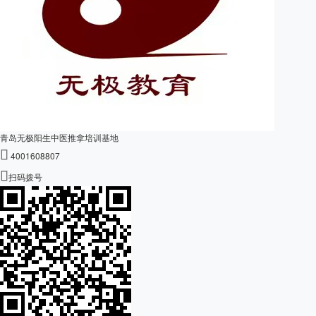
青岛无极阳生中医推拿培训基地

4001608807

扫码拨号