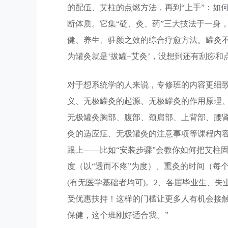
的配伍、艾柱的点燃方法，再到“上手”：如
断体质。它集“砭、灸、药”三大技法于一身
健、养生、驻颜之效的综合疗愈方法。罐灸
为罐灸就是‘拔罐+艾灸’，没想到还有刮痧
对于想系统学的人来说，专修班的内容更细
义、无极罐灸的起源、无极罐灸的作用原理
无极罐灸胸部、腹部、颈肩部、上背部、腰
灸的适应症、无极罐灸的注意事项等课程内容
跟上——比如“安装步骤”会教你如何把艾柱
度（以“透而不疼”为度）、熏灸的时间（每个
(有无医学基础者均可)。2、各届毕业生、
受优惠扶持！这样的门槛让更多人有机会接
保健，这个班刚好适合我。”