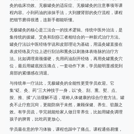
灸的临床功效、无极罐灸的适应症、无极罐灸的注意事项等课
程内容。小到药油的涂抹手法，大到腰肾部的灸疗流程，课程
把细节磨得很透，连新手都能听懂。
无极罐灸的核心是三法合一的技术逻辑。传统中医外治法，是
集传统的拔罐、艾灸和刮痧三者相结合的一种新式治疗方法。
罐灸疗法以中医经络学说和皮部理论为基础，用温灸罐直接在
表皮经络及穴位上进行刮治和熏灸以刺激体表络脉的治疗方
法。比如调理肩颈僵硬，先用药油刮开经络，再用灸罐熏灸穴
位，最后用罐底按压痛点，一套动作下来，学员能明显感觉到
肩部的紧绷感在消退。
与传统单一疗法比，无极罐灸的全能性更受学员欢迎。它
集“砭、灸、药”三大神技于一身，以“灸、刮、熏、熨、点、
按、推、揉”八法缓解不适，堪称人体健康的综合疗愈方法。罐
灸不止疗愈沉疴，更能防病于未然，兼顾保健、养生、驻颜之
效。有学员说，学完就能给家人做日常养生，比如用罐灸调理
孩子的脾胃，比吃药更放心。
学员最在意的学习体验，课程也踩中了痛点。课程通俗易懂，