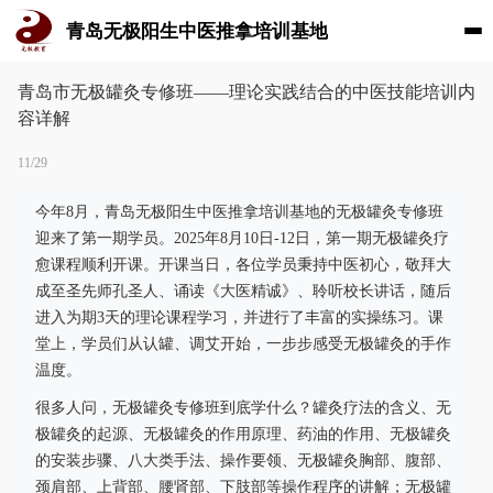
青岛无极阳生中医推拿培训基地
青岛市无极罐灸专修班——理论实践结合的中医技能培训内
容详解
11/29
今年8月，青岛无极阳生中医推拿培训基地的无极罐灸专修班
迎来了第一期学员。2025年8月10日-12日，第一期无极罐灸疗
愈课程顺利开课。开课当日，各位学员秉持中医初心，敬拜大
成至圣先师孔圣人、诵读《大医精诚》、聆听校长讲话，随后
进入为期3天的理论课程学习，并进行了丰富的实操练习。课
堂上，学员们从认罐、调艾开始，一步步感受无极罐灸的手作
温度。
很多人问，无极罐灸专修班到底学什么？罐灸疗法的含义、无
极罐灸的起源、无极罐灸的作用原理、药油的作用、无极罐灸
的安装步骤、八大类手法、操作要领、无极罐灸胸部、腹部、
颈肩部、上背部、腰肾部、下肢部等操作程序的讲解；无极罐