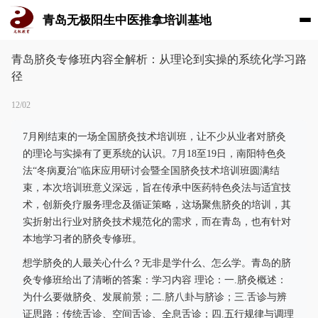
青岛无极阳生中医推拿培训基地
青岛脐灸专修班内容全解析：从理论到实操的系统化学习路
径
12/02
7月刚结束的一场全国脐灸技术培训班，让不少从业者对脐灸
的理论与实操有了更系统的认识。7月18至19日，南阳特色灸
法“冬病夏治”临床应用研讨会暨全国脐灸技术培训班圆满结
束，本次培训班意义深远，旨在传承中医药特色灸法与适宜技
术，创新灸疗服务理念及循证策略，这场聚焦脐灸的培训，其
实折射出行业对脐灸技术规范化的需求，而在青岛，也有针对
本地学习者的脐灸专修班。
想学脐灸的人最关心什么？无非是学什么、怎么学。青岛的脐
灸专修班给出了清晰的答案：学习内容 理论：一.脐灸概述：
为什么要做脐灸、发展前景；二.脐八卦与脐诊；三.舌诊与辨
证思路：传统舌诊、空间舌诊、全息舌诊；四.五行规律与调理