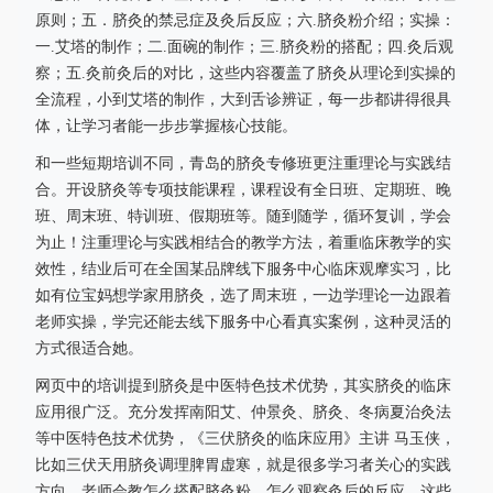
原则；五．脐灸的禁忌症及灸后反应；六.脐灸粉介绍；实操：
一.艾塔的制作；二.面碗的制作；三.脐灸粉的搭配；四.灸后观
察；五.灸前灸后的对比，这些内容覆盖了脐灸从理论到实操的
全流程，小到艾塔的制作，大到舌诊辨证，每一步都讲得很具
体，让学习者能一步步掌握核心技能。
和一些短期培训不同，青岛的脐灸专修班更注重理论与实践结
合。开设脐灸等专项技能课程，课程设有全日班、定期班、晚
班、周末班、特训班、假期班等。随到随学，循环复训，学会
为止！注重理论与实践相结合的教学方法，着重临床教学的实
效性，结业后可在全国某品牌线下服务中心临床观摩实习，比
如有位宝妈想学家用脐灸，选了周末班，一边学理论一边跟着
老师实操，学完还能去线下服务中心看真实案例，这种灵活的
方式很适合她。
网页中的培训提到脐灸是中医特色技术优势，其实脐灸的临床
应用很广泛。充分发挥南阳艾、仲景灸、脐灸、冬病夏治灸法
等中医特色技术优势，《三伏脐灸的临床应用》主讲 马玉侠，
比如三伏天用脐灸调理脾胃虚寒，就是很多学习者关心的实践
方向，老师会教怎么搭配脐灸粉，怎么观察灸后的反应，这些